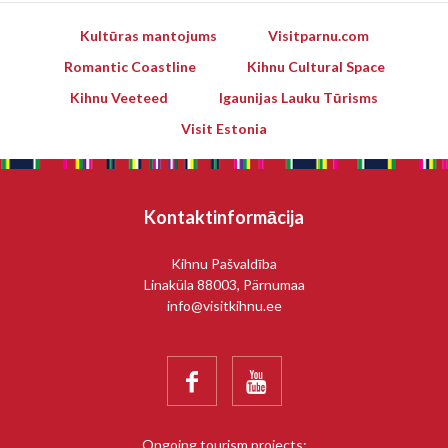
Kultūras mantojums
Visitparnu.com
Romantic Coastline
Kihnu Cultural Space
Kihnu Veeteed
Igaunijas Lauku Tūrisms
Visit Estonia
Kontaktinformācija
Kihnu Pašvaldība
Linaküla 88003, Pärnumaa
info@visitkihnu.ee


Ongoing tourism projects: