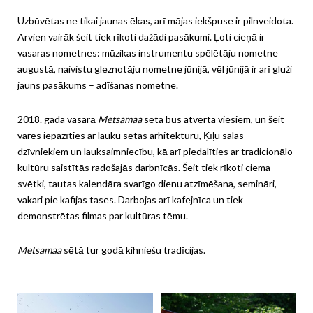
Uzbūvētas ne tikai jaunas ēkas, arī mājas iekšpuse ir pilnveidota.
Arvien vairāk šeit tiek rīkoti dažādi pasākumi. Ļoti cieņā ir
vasaras nometnes: mūzikas instrumentu spēlētāju nometne
augustā, naivistu gleznotāju nometne jūnijā, vēl jūnijā ir arī gluži
jauns pasākums – adīšanas nometne.
2018. gada vasarā
Metsamaa
sēta būs atvērta viesiem, un šeit
varēs iepazīties ar lauku sētas arhitektūru, Ķīļu salas
dzīvniekiem un lauksaimniecību, kā arī piedalīties ar tradicionālo
kultūru saistītās radošajās darbnīcās. Šeit tiek rīkoti ciema
svētki, tautas kalendāra svarīgo dienu atzīmēšana, semināri,
vakari pie kafijas tases. Darbojas arī kafejnīca un tiek
demonstrētas filmas par kultūras tēmu.
Metsamaa
sētā tur godā kihniešu tradīcijas.