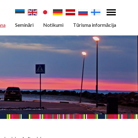
ana
Semināri
Notikumi
Tūrisma informācija