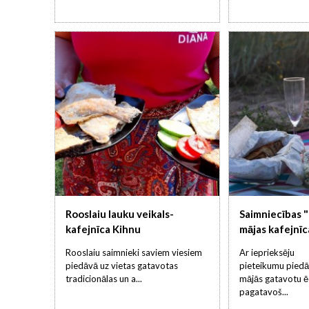
Rooslaiu lauku veikals-
Saimniecības 
kafejnīca Kihnu
mājas kafejnīc
Rooslaiu saimnieki saviem viesiem
Ar ieprieksēju
piedāvā uz vietas gatavotas
pieteikumu pied
tradicionālas un a...
mājās gatavotu ē
pagatavoš...