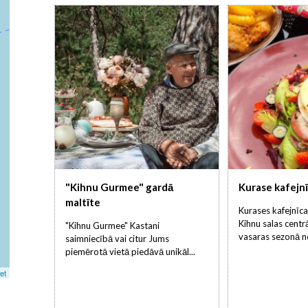
"Kihnu Gurmee" gardā
Kurase kafejnī
maltīte
Kurases kafejnīca
Kihnu salas centrā
"Kihnu Gurmee" Kastani
vasaras sezonā no
saimniecībā vai citur Jums
piemērotā vietā piedāvā unikāl...
et