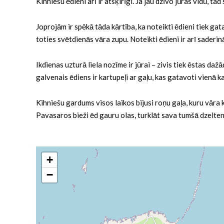
Kihniešu ēdieni arī ir atšķirīgi. Ja jau dzīvo jūras vidū, t
Joprojām ir spēkā tāda kārtība, ka noteikti ēdieni tiek ga
toties svētdienās vāra zupu. Noteikti ēdieni ir arī saderi
Ikdienas uzturā liela nozīme ir jūrai – zivis tiek ēstas d
galvenais ēdiens ir kartupeļi ar gaļu, kas gatavoti vienā kat
Kihniešu gardums visos laikos bijusi roņu gaļa, kuru vāra 
Pavasaros bieži ēd gauru olas, turklāt sava tumšā dzelten
+
−