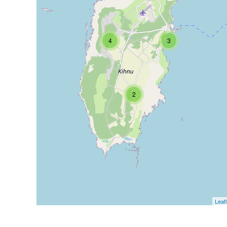
4
3
2
Leafl