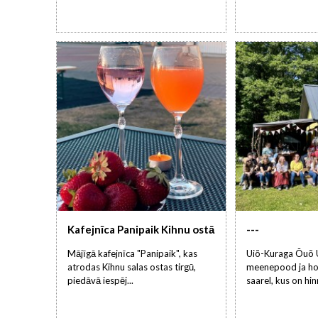
Kafejnīca Panipaik Kihnu ostā
---
Mājīgā kafejnīca "Panipaik", kas
Uiõ-Kuraga Õuõ 
atrodas Kihnu salas ostas tirgū,
meenepood ja ho
piedāvā iespēj...
saarel, kus on hinn