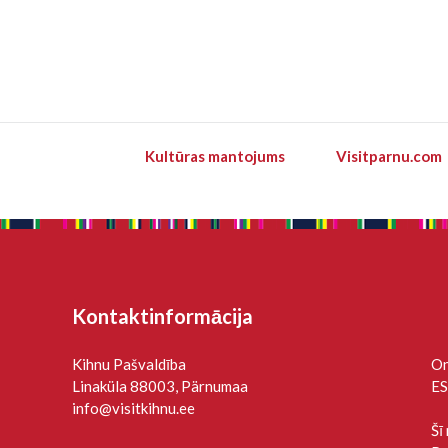
Kultūras mantojums
Visitparnu.com
Kontaktinformācija
Kihnu Pašvaldība
On
Linaküla 88003, Pärnumaa
ES
info@visitkihnu.ee
Šī