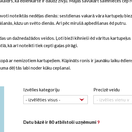
ad skaidrs, ka ēdienkartē ir daudz zivju. Mājās savukārt saimnieces cep 
tavoti noteiktās nedēļas dienās: sestdienas vakarā vāra kartupeļu biez
nāšanās, kāzu un svēto dienās. Arī pēc mirušā apbedīšanas ēd putru.
ažādas un dažnedažādos veidos. Ļoti bieži kihnieši ēd vārītus kartupeļ
lā, kā arī noteikti tiek cepti gaļas pīrāgi.
kopā ar nemizotiem kartupeļiem. Kūpināts ronis ir jaunāku laiku ēdien
uma dēļ tās labi noder kūku cepšanai.
Izvēlies kategoriju
Precizē veidu
- izvēlies vienu va
Datu bāzē ir 80 atbilstoši uzņēmumi
9