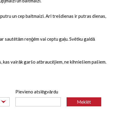
rupjmaizi un baltmaizi.
putru un cep baltmaizi. Arī trešdienas ir putras dienas,
us ar sautētām reņģēm vai ceptu gaļu. Svētku galdā
s, kas vairāk garšo atbraucējiem, ne kihniešiem pašiem.
Pievieno atslēgvārdu
i vairākus -