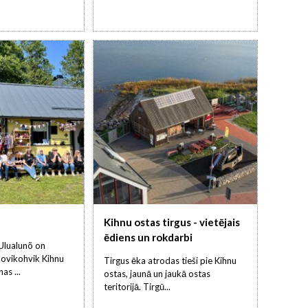
Kihnu ostas tirgus - vietējais
ēdiens un rokdarbi
Ulualunõ on
ovikohvik Kihnu
Tirgus ēka atrodas tieši pie Kihnu
as ...
ostas, jaunā un jaukā ostas
teritorijā. Tirgū...