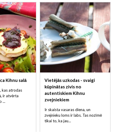
ca Kihnu salā
Vietējās uzkodas - svaigi
kūpinātas zivis no
, kas atrodas
autentiskiem Kihnu
, ir atvērta
zvejniekiem
 ...
Ir skaista vasaras diena, un
zvejnieku loms ir labs. Tas nozīmē
tikai to, ka jau...