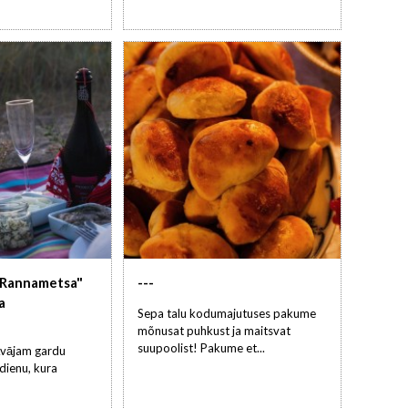
"Rannametsa"
---
a
Sepa talu kodumajutuses pakume
mõnusat puhkust ja maitsvat
suupoolist! Pakume et...
āvājam gardu
dienu, kura