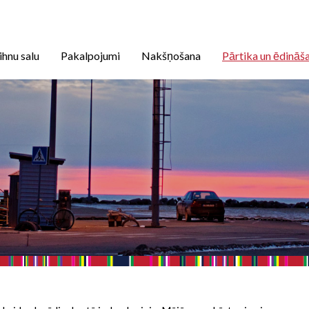
ihnu salu
Pakalpojumi
Nakšņošana
Pārtika un ēdināš