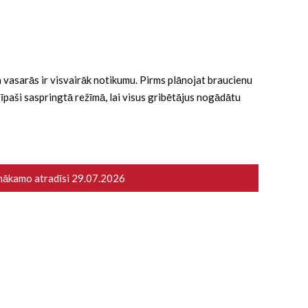
 ka vasarās ir visvairāk notikumu. Pirms plānojat braucienu
ā īpaši saspringtā režīmā, lai visus gribētājus nogādātu
 nākamo atradīsi
29.07.2026