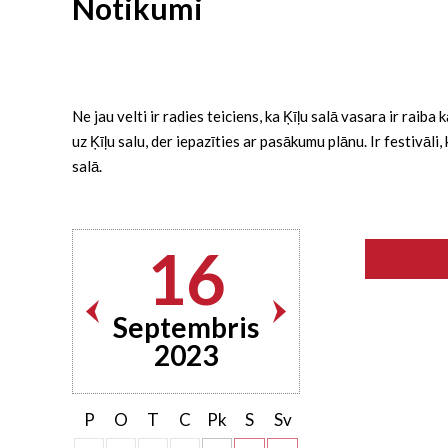
Notikumi
Ne jau velti ir radies teiciens, ka Ķīļu salā vasara ir rai
uz Ķīļu salu, der iepazīties ar pasākumu plānu. Ir festivāl
salā.
16
Septembris
2023
P
O
T
C
Pk
S
Sv