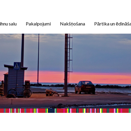
ihnu salu
Pakalpojumi
Nakšņošana
Pārtika un ēdināš