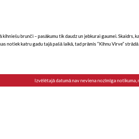
ba kā kihniešu brunči – pasākumu tik daudz un jebkurai gaumei. Skaidrs,
i, kas notiek katru gadu tajā pašā laikā, tad prāmis “Kihnu Virve” strād
Izvēlētajā datumā nav neviena nozīmīga notikuma,