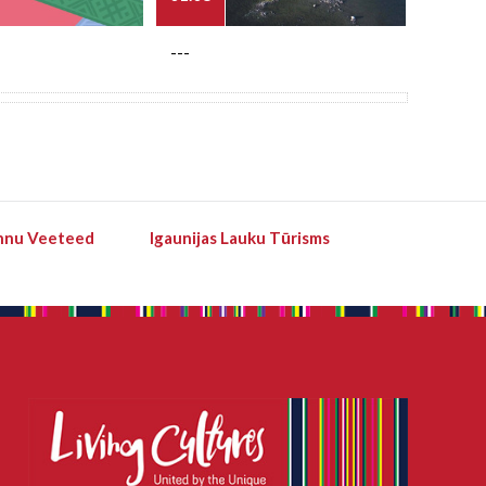
---
---
hnu Veeteed
Igaunijas Lauku Tūrisms