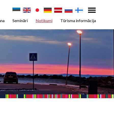
ana
Semināri
Notikumi
Tūrisma informācija