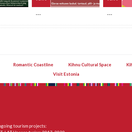
---
---
Romantic Coastline
Kihnu Cultural Space
Ki
Visit Estonia
going tourism projects: