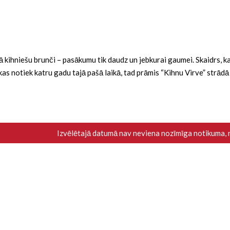
ba kā kihniešu brunči – pasākumu tik daudz un jebkurai gaumei. Skaidrs,
i, kas notiek katru gadu tajā pašā laikā, tad prāmis “Kihnu Virve” strād
Izvēlētajā datumā nav neviena nozīmīga notikuma,