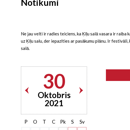
Notikumi
Ne jau velti ir radies teiciens, ka Ķīļu salā vasara ir rai
uz Ķīļu salu, der iepazīties ar pasākumu plānu. Ir festivāl
salā.
30
Oktobris
2021
P
O
T
C
Pk
S
Sv