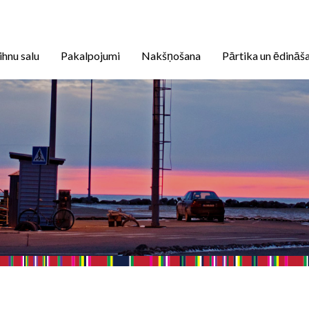
ihnu salu
Pakalpojumi
Nakšņošana
Pārtika un ēdināš