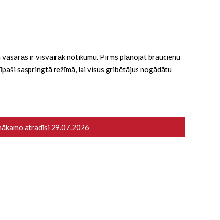
 ka vasarās ir visvairāk notikumu. Pirms plānojat braucienu
ā īpaši saspringtā režīmā, lai visus gribētājus nogādātu
 nākamo atradīsi
29.07.2026