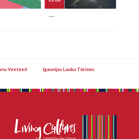
---
---
hnu Veeteed
Igaunijas Lauku Tūrisms