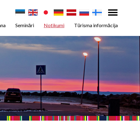
ana
Semināri
Notikumi
Tūrisma informācija