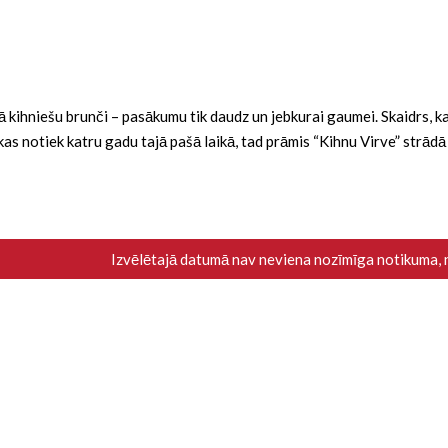
ba kā kihniešu brunči – pasākumu tik daudz un jebkurai gaumei. Skaidrs,
i, kas notiek katru gadu tajā pašā laikā, tad prāmis “Kihnu Virve” strād
Izvēlētajā datumā nav neviena nozīmīga notikuma,