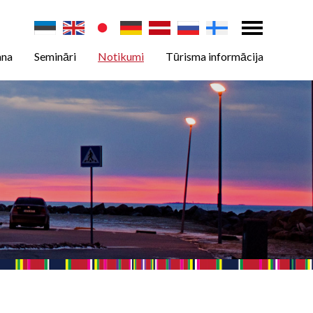
ana
Semināri
Notikumi
Tūrisma informācija