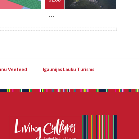
---
---
hnu Veeteed
Igaunijas Lauku Tūrisms