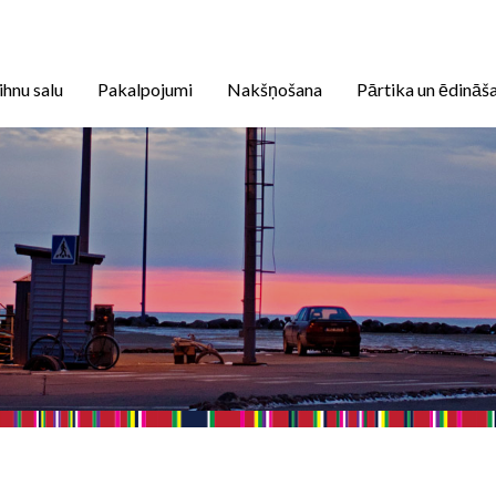
ihnu salu
Pakalpojumi
Nakšņošana
Pārtika un ēdināš