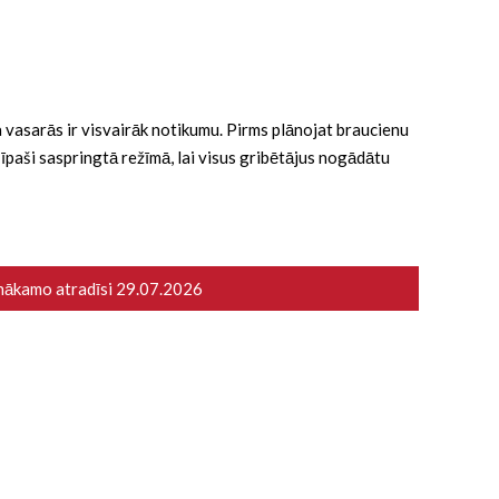
 ka vasarās ir visvairāk notikumu. Pirms plānojat braucienu
ā īpaši saspringtā režīmā, lai visus gribētājus nogādātu
 nākamo atradīsi
29.07.2026