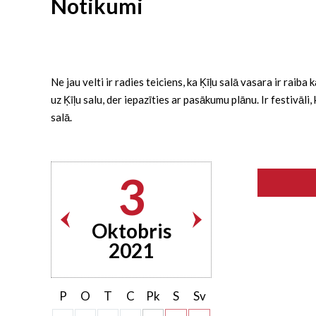
Notikumi
Ne jau velti ir radies teiciens, ka Ķīļu salā vasara ir rai
uz Ķīļu salu, der iepazīties ar pasākumu plānu. Ir festivāl
salā.
3
Oktobris
2021
P
O
T
C
Pk
S
Sv