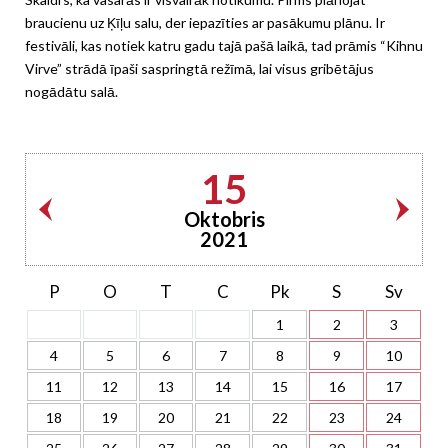
braucienu uz Ķīļu salu, der iepazīties ar pasākumu plānu. Ir
festivāli, kas notiek katru gadu tajā pašā laikā, tad prāmis “Kihnu
Virve” strādā īpaši saspringtā režīmā, lai visus gribētājus
nogādātu salā.
15
Oktobris
2021
P
O
T
C
Pk
S
Sv
1
2
3
4
5
6
7
8
9
10
11
12
13
14
15
16
17
18
19
20
21
22
23
24