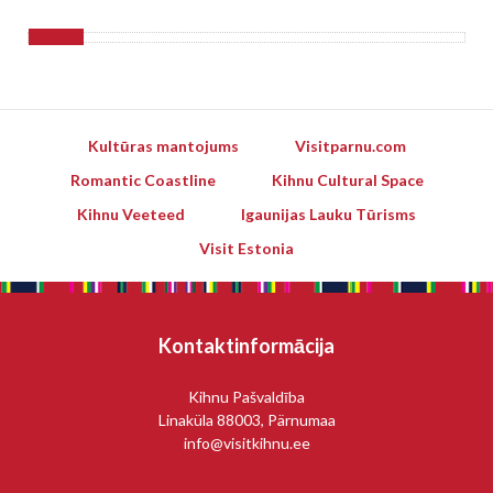
Kultūras mantojums
Visitparnu.com
Romantic Coastline
Kihnu Cultural Space
Kihnu Veeteed
Igaunijas Lauku Tūrisms
Visit Estonia
Kontaktinformācija
Kihnu Pašvaldība
Linaküla 88003, Pärnumaa
info@visitkihnu.ee