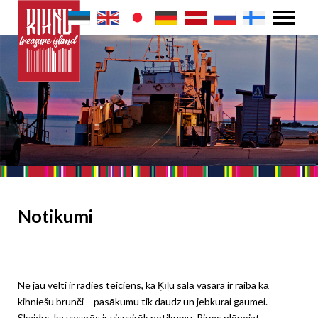
Notikumi
Ne jau velti ir radies teiciens, ka Ķīļu salā vasara ir raiba kā
kihniešu brunči – pasākumu tik daudz un jebkurai gaumei.
Skaidrs, ka vasarās ir visvairāk notikumu. Pirms plānojat