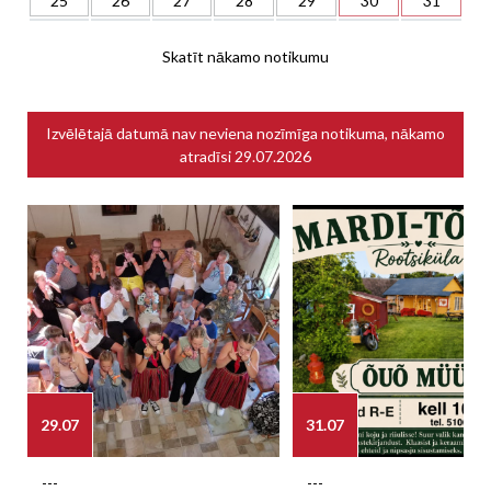
25
26
27
28
29
30
31
Skatīt nākamo notikumu
Izvēlētajā datumā nav neviena nozīmīga notikuma, nākamo
atradīsi
29.07.2026
29.07
31.07
---
---