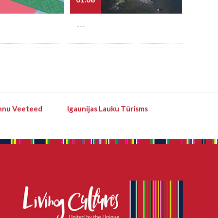
---
---
hnu Veeteed
Igaunijas Lauku Tūrisms