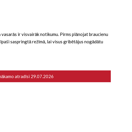
 ka vasarās ir visvairāk notikumu. Pirms plānojat braucienu
ā īpaši saspringtā režīmā, lai visus gribētājus nogādātu
 nākamo atradīsi
29.07.2026