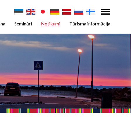
ana
Semināri
Notikumi
Tūrisma informācija