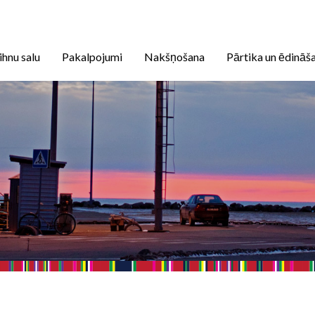
ihnu salu
Pakalpojumi
Nakšņošana
Pārtika un ēdināš