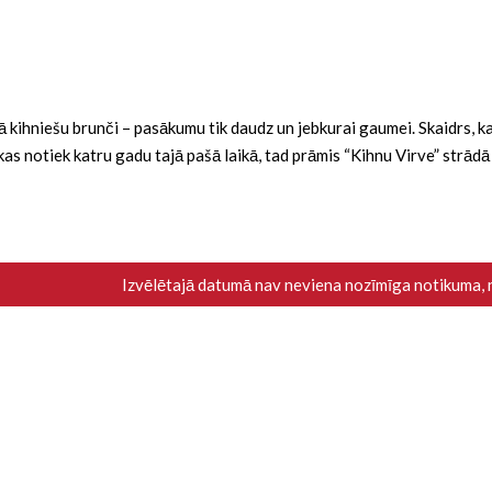
ba kā kihniešu brunči – pasākumu tik daudz un jebkurai gaumei. Skaidrs,
i, kas notiek katru gadu tajā pašā laikā, tad prāmis “Kihnu Virve” strād
Izvēlētajā datumā nav neviena nozīmīga notikuma,