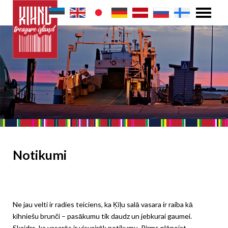
Notikumi
Ne jau velti ir radies teiciens, ka Ķīļu salā vasara ir raiba kā
kihniešu brunči – pasākumu tik daudz un jebkurai gaumei.
Skaidrs, ka vasarās ir visvairāk notikumu. Pirms plānojat