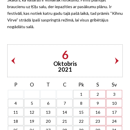
braucienu uz Ķīļu salu, der iepazīties ar pasākumu plānu. Ir
festivāli, kas notiek katru gadu tajā pašā laikā, tad prāmis “Kihnu
Virve” strādā īpaši saspringtā režīmā, lai visus gribētājus
nogādātu salā.
6
Oktobris
2021
P
O
T
C
Pk
S
Sv
1
2
3
4
5
6
7
8
9
10
11
12
13
14
15
16
17
18
19
20
21
22
23
24