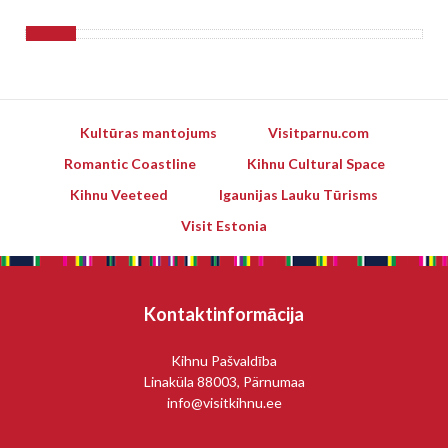
Kultūras mantojums
Visitparnu.com
Romantic Coastline
Kihnu Cultural Space
Kihnu Veeteed
Igaunijas Lauku Tūrisms
Visit Estonia
Kontaktinformācija
Kihnu Pašvaldība
Linaküla 88003, Pärnumaa
info@visitkihnu.ee