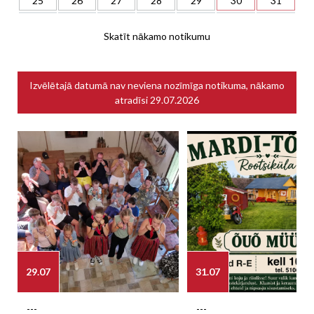
25
26
27
28
29
30
31
Skatīt nākamo notikumu
Izvēlētajā datumā nav neviena nozīmīga notikuma, nākamo
atradīsi
29.07.2026
29.07
31.07
---
---