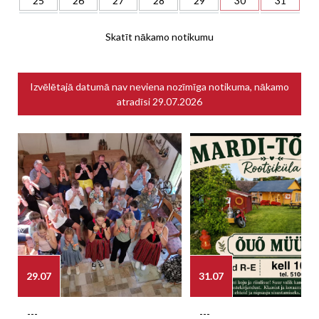
25
26
27
28
29
30
31
Skatīt nākamo notikumu
Izvēlētajā datumā nav neviena nozīmīga notikuma, nākamo
atradīsi
29.07.2026
29.07
31.07
---
---