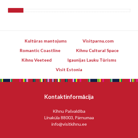
Kultūras mantojums
Visitparnu.com
Romantic Coastline
Kihnu Cultural Space
Kihnu Veeteed
Igaunijas Lauku Tūrisms
Visit Estonia
Kontaktinformācija
Kihnu Pašvaldība
Linaküla 88003, Pärnumaa
info@visitkihnu.ee