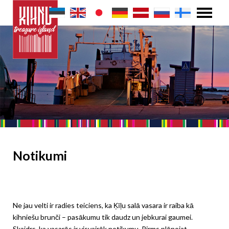
Notikumi
Ne jau velti ir radies teiciens, ka Ķīļu salā vasara ir raiba kā
kihniešu brunči – pasākumu tik daudz un jebkurai gaumei.
Skaidrs, ka vasarās ir visvairāk notikumu. Pirms plānojat