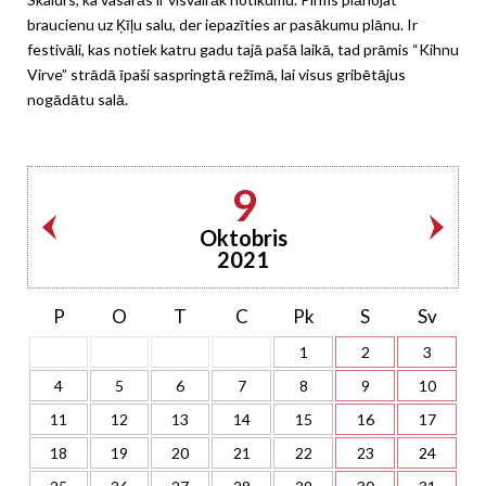
braucienu uz Ķīļu salu, der iepazīties ar pasākumu plānu. Ir
festivāli, kas notiek katru gadu tajā pašā laikā, tad prāmis “Kihnu
Virve” strādā īpaši saspringtā režīmā, lai visus gribētājus
nogādātu salā.
9
Oktobris
2021
P
O
T
C
Pk
S
Sv
1
2
3
4
5
6
7
8
9
10
11
12
13
14
15
16
17
18
19
20
21
22
23
24