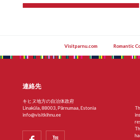
Visitparnu.com
Romantic Co
連絡先
キヒヌ地方の自治体政府
Linaküla, 88003, Pärnumaa, Estonia
Th
info@visitkihnu.ee
in
re
Th
ha