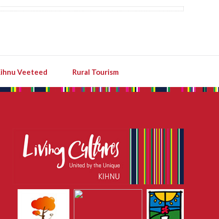
ihnu Veeteed
Rural Tourism