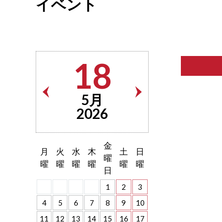
イベント
18
5月
2026
金
月
火
水
木
土
日
曜
曜
曜
曜
曜
曜
曜
日
1
2
3
4
5
6
7
8
9
10
11
12
13
14
15
16
17