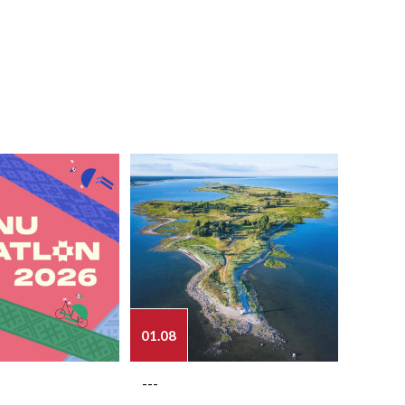
01.08
03.08
---
---