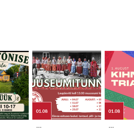
01.08
01.08
---
---