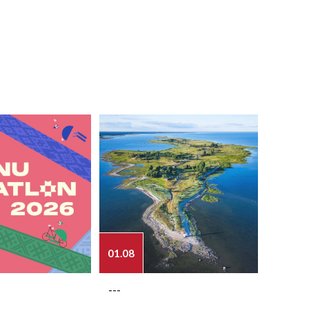
01.08
03.08
---
---