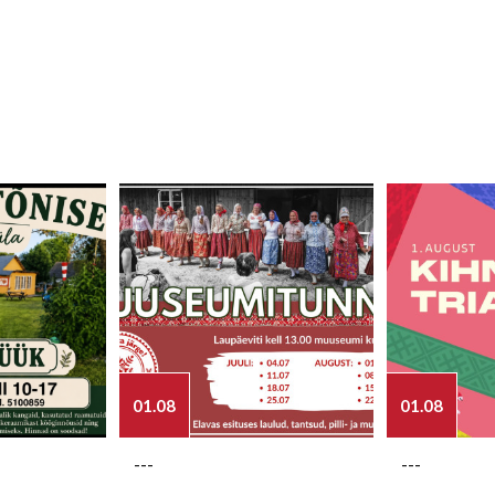
01.08
01.08
---
---