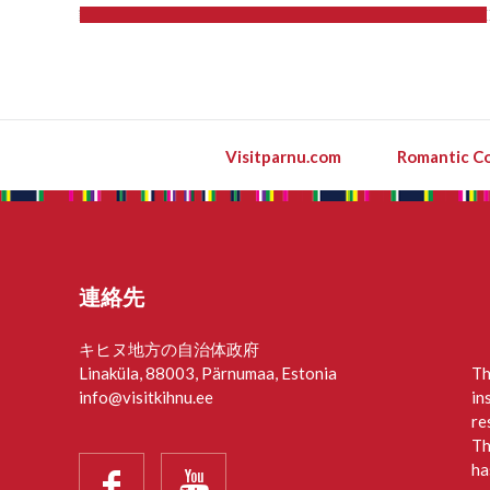
Visitparnu.com
Romantic Co
連絡先
キヒヌ地方の自治体政府
Linaküla, 88003, Pärnumaa, Estonia
Th
info@visitkihnu.ee
in
re
Th
ha

