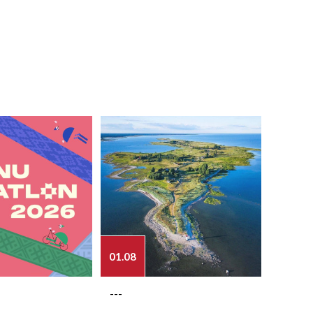
01.08
03.08
---
---