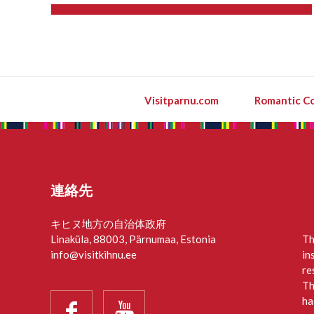
Visitparnu.com
Romantic Co
連絡先
キヒヌ地方の自治体政府
Linaküla, 88003, Pärnumaa, Estonia
Th
info@visitkihnu.ee
in
re
Th
ha

