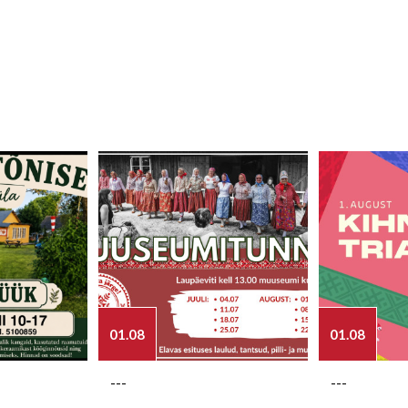
01.08
01.08
---
---