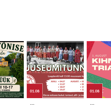
01.08
01.08
---
---