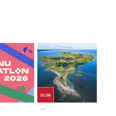
01.08
03.08
---
---