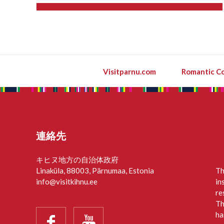
Visitparnu.com
Romantic Co
連絡先
キヒヌ地方の自治体政府
Linaküla, 88003, Pärnumaa, Estonia
Th
info@visitkihnu.ee
in
re
Th
ha

