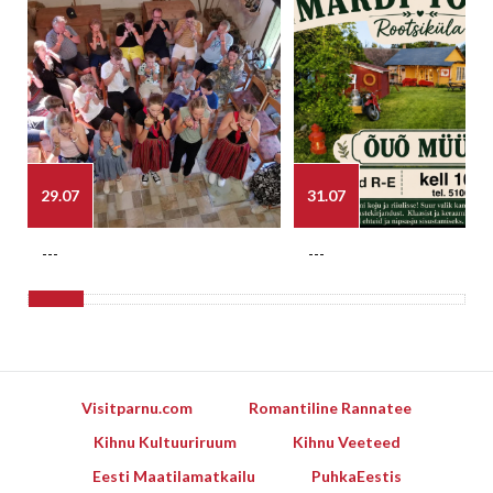
29.07
31.07
---
---
Visitparnu.com
Romantiline Rannatee
Kihnu Kultuuriruum
Kihnu Veeteed
Eesti Maatilamatkailu
PuhkaEestis