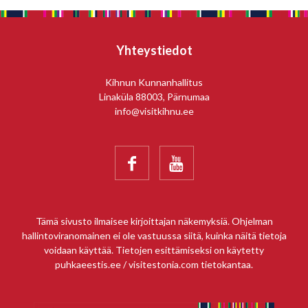
Yhteystiedot
Kihnun Kunnanhallitus
Linaküla 88003, Pärnumaa
info@visitkihnu.ee


Tämä sivusto ilmaisee kirjoittajan näkemyksiä. Ohjelman
hallintoviranomainen ei ole vastuussa siitä, kuinka näitä tietoja
voidaan käyttää. Tietojen esittämiseksi on käytetty
puhkaeestis.ee / visitestonia.com tietokantaa.