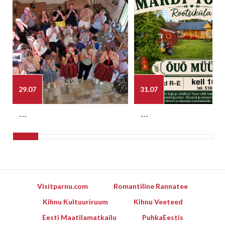
29.07
31.07
---
---
Visitparnu.com
Romantiline Rannatee
Kihnu Kultuuriruum
Kihnu Veeteed
Eesti Maatilamatkailu
PuhkaEestis