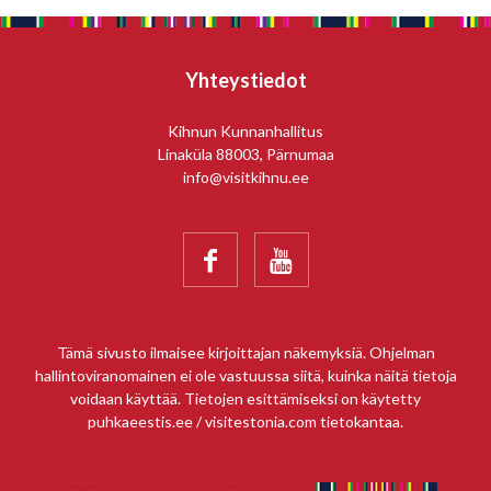
Yhteystiedot
Kihnun Kunnanhallitus
Linaküla 88003, Pärnumaa
info@visitkihnu.ee


Tämä sivusto ilmaisee kirjoittajan näkemyksiä. Ohjelman
hallintoviranomainen ei ole vastuussa siitä, kuinka näitä tietoja
voidaan käyttää. Tietojen esittämiseksi on käytetty
puhkaeestis.ee / visitestonia.com tietokantaa.