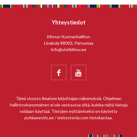
Yhteystiedot
Kihnun Kunnanhallitus
Linaküla 88003, Pärnumaa
info@visitkihnu.ee


Tämä sivusto ilmaisee kirjoittajan näkemyksiä. Ohjelman
hallintoviranomainen ei ole vastuussa siitä, kuinka näitä tietoja
voidaan käyttää. Tietojen esittämiseksi on käytetty
puhkaeestis.ee / visitestonia.com tietokantaa.