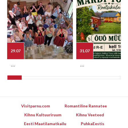
29.07
31.07
---
---
Visitparnu.com
Romantiline Rannatee
Kihnu Kultuuriruum
Kihnu Veeteed
Eesti Maatilamatkailu
PuhkaEestis