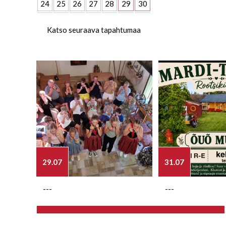
24
25
26
27
28
29
30
Katso seuraava tapahtumaa
29.07
31.07
---
---