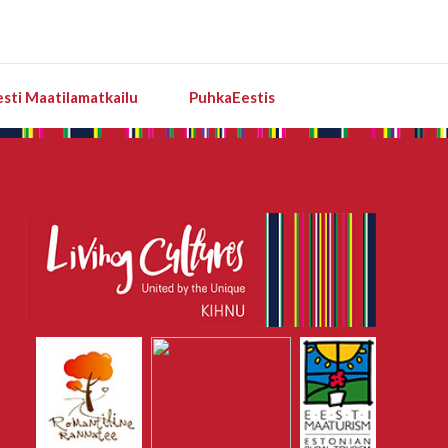
esti Maatilamatkailu
PuhkaEestis