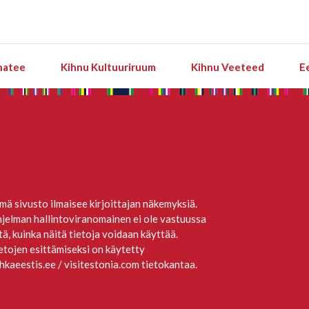
natee
Kihnu Kultuuriruum
Kihnu Veeteed
E
mä sivusto ilmaisee kirjoittajan näkemyksiä.
jelman hallintoviranomainen ei ole vastuussa
itä, kuinka näitä tietoja voidaan käyttää.
etojen esittämiseksi on käytetty
hkaeestis.ee / visitestonia.com tietokantaa.