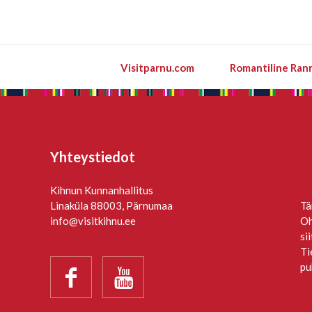
Visitparnu.com
Romantiline Ran
Yhteystiedot
Kihnun Kunnanhallitus
Linaküla 88003, Pärnumaa
Tä
info@visitkihnu.ee
Oh
si
Ti
pu

