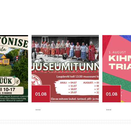
01.08
01.08
---
---