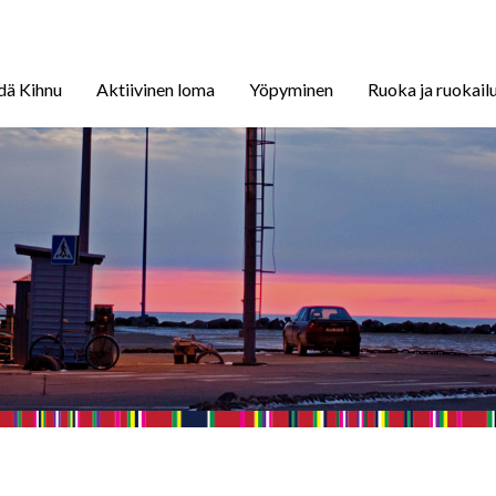
dä Kihnu
Aktiivinen loma
Yöpyminen
Ruoka ja ruokail