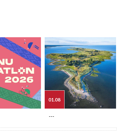
01.08
03.08
---
---