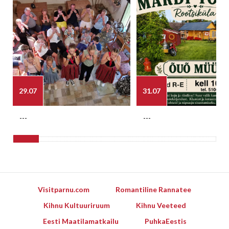
29.07
31.07
---
---
Visitparnu.com
Romantiline Rannatee
Kihnu Kultuuriruum
Kihnu Veeteed
Eesti Maatilamatkailu
PuhkaEestis