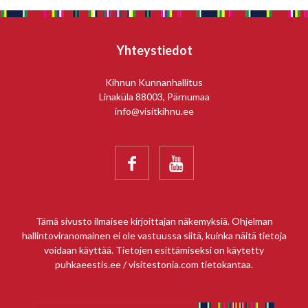
Yhteystiedot
Kihnun Kunnanhallitus
Linaküla 88003, Pärnumaa
info@visitkihnu.ee


Tämä sivusto ilmaisee kirjoittajan näkemyksiä. Ohjelman
hallintoviranomainen ei ole vastuussa siitä, kuinka näitä tietoja
voidaan käyttää. Tietojen esittämiseksi on käytetty
puhkaeestis.ee / visitestonia.com tietokantaa.