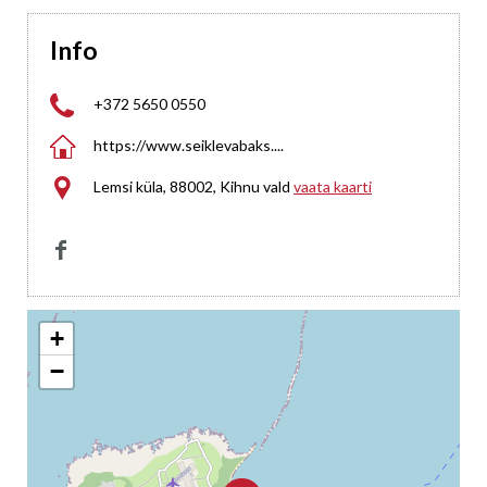
Info

+372 5650 0550

https://www.seiklevabaks....

Lemsi küla, 88002, Kihnu vald
vaata kaarti

+
−