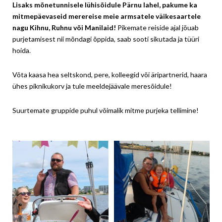
Lisaks mõnetunnisele lühisõidule Pärnu lahel, pakume ka
mitmepäevaseid merereise meie armsatele väikesaartele
nagu Kihnu, Ruhnu või Manilaid!
Pikemate reiside ajal jõuab
purjetamisest nii mõndagi õppida, saab sooti sikutada ja tüüri
hoida.
Võta kaasa hea seltskond, pere, kolleegid või äripartnerid, haara
ühes piknikukorv ja tule meeldejäävale meresõidule!
Suurtemate gruppide puhul võimalik mitme purjeka tellimine!