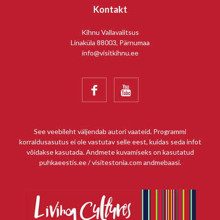
Kontakt
Kihnu Vallavalitsus
Linaküla 88003, Pärnumaa
info@visitkihnu.ee


See veebileht väljendab autori vaateid. Programmi
korraldusasutus ei ole vastutav selle eest, kuidas seda infot
võidakse kasutada. Andmete kuvamiseks on kasutatud
puhkaeestis.ee / visitestonia.com andmebaasi.