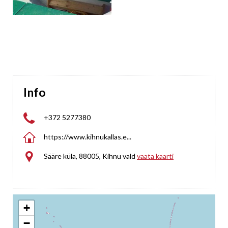
Info

+372 5277380

https://www.kihnukallas.e...

Sääre küla, 88005, Kihnu vald
vaata kaarti
+
−