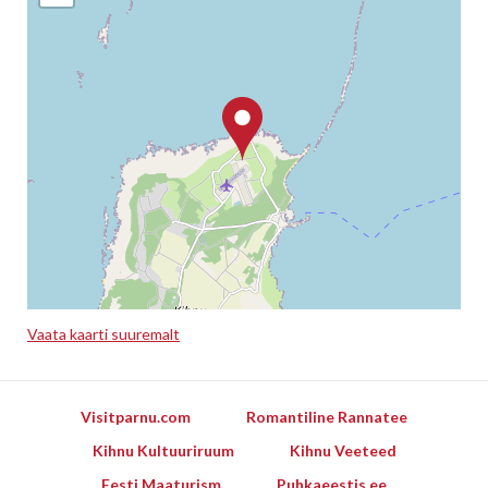
Vaata kaarti suuremalt
Leaflet
Visitparnu.com
Romantiline Rannatee
Kihnu Kultuuriruum
Kihnu Veeteed
Eesti Maaturism
Puhkaeestis.ee