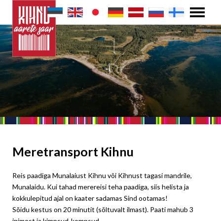
Meretransport Kihnu
Reis paadiga Munalaiust Kihnu või Kihnust tagasi mandrile,
Munalaidu. Kui tahad merereisi teha paadiga, siis helista ja
kokkulepitud ajal on kaater sadamas Sind ootamas!
Sõidu kestus on 20 minutit (sõltuvalt ilmast). Paati mahub 3
inimest ja kimpsud-kompsud.