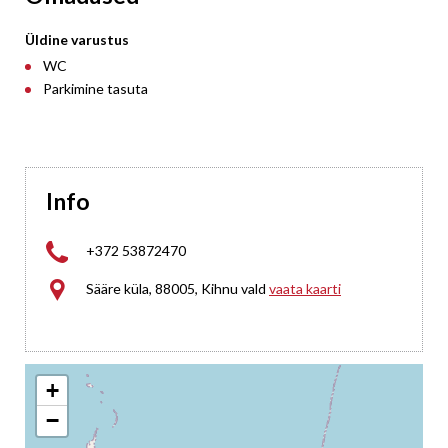
Üldine varustus
WC
Parkimine tasuta
Info

+372 53872470

Sääre küla, 88005, Kihnu vald
vaata kaarti
+
−