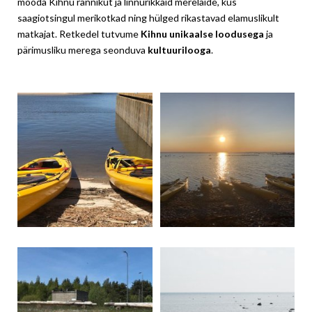
mööda Kihnu rannikut ja linnurikkaid merelaide, kus
saagiotsingul merikotkad ning hülged rikastavad elamuslikult
matkajat. Retkedel tutvume
Kihnu unikaalse loodusega
ja
pärimusliku merega seonduva
kultuurilooga
.