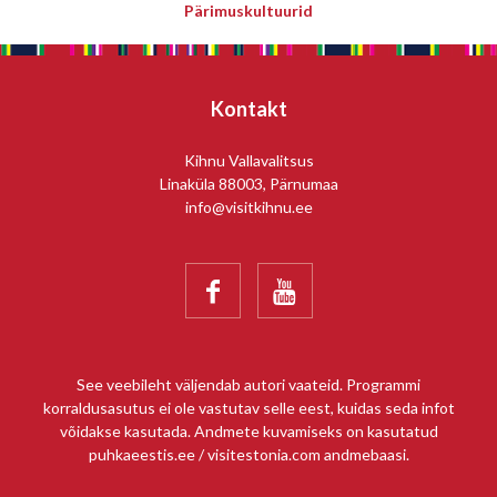
Pärimuskultuurid
Kontakt
Kihnu Vallavalitsus
Linaküla 88003, Pärnumaa
info@visitkihnu.ee


See veebileht väljendab autori vaateid. Programmi
korraldusasutus ei ole vastutav selle eest, kuidas seda infot
võidakse kasutada. Andmete kuvamiseks on kasutatud
puhkaeestis.ee / visitestonia.com andmebaasi.