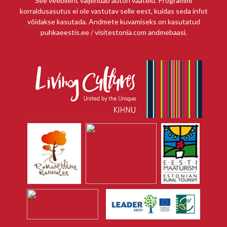
See veebileht väljendab autori vaateid. Programmi
korraldusasutus ei ole vastutav selle eest, kuidas seda infot
võidakse kasutada. Andmete kuvamiseks on kasutatud
puhkaeestis.ee / visitestonia.com andmebaasi.