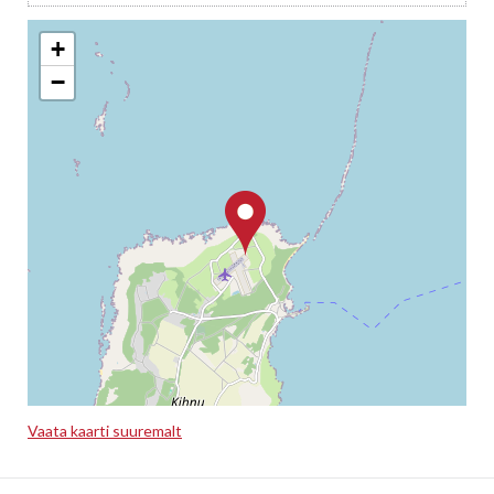
+
−
Vaata kaarti suuremalt
Leaflet