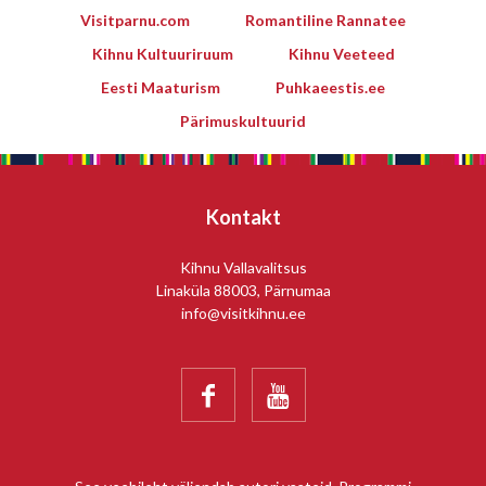
Visitparnu.com
Romantiline Rannatee
Kihnu Kultuuriruum
Kihnu Veeteed
Eesti Maaturism
Puhkaeestis.ee
Pärimuskultuurid
Kontakt
Kihnu Vallavalitsus
Linaküla 88003, Pärnumaa
info@visitkihnu.ee

