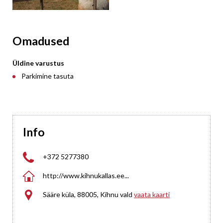
Omadused
Üldine varustus
Parkimine tasuta
Info

+372 5277380

http://www.kihnukallas.ee...

Sääre küla, 88005, Kihnu vald
vaata kaarti