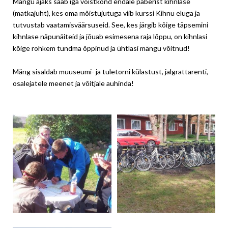
Mängu ajaks saab iga võistkond endale paberist kihnlase
(matkajuht), kes oma mõistujutuga viib kurssi Kihnu eluga ja
tutvustab vaatamisväärsuseid. See, kes järgib kõige täpsemini
kihnlase näpunäiteid ja jõuab esimesena raja lõppu, on kihnlasi
kõige rohkem tundma õppinud ja ühtlasi mängu võitnud!
Mäng sisaldab muuseumi- ja tuletorni külastust, jalgrattarenti,
osalejatele meenet ja võitjale auhinda!