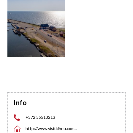
Info

+372 55513213

http://www.visitkihnu.com...