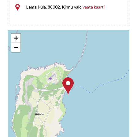

Lemsi küla, 88002, Kihnu vald
vaata kaarti
+
−