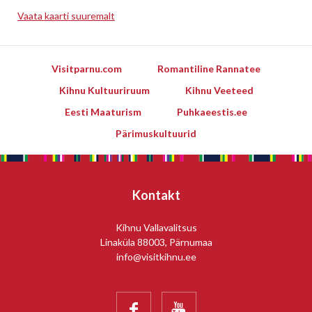
Vaata kaarti suuremalt
Leaflet
Visitparnu.com
Romantiline Rannatee
Kihnu Kultuuriruum
Kihnu Veeteed
Eesti Maaturism
Puhkaeestis.ee
Pärimuskultuurid
Kontakt
Kihnu Vallavalitsus
Linaküla 88003, Pärnumaa
info@visitkihnu.ee

