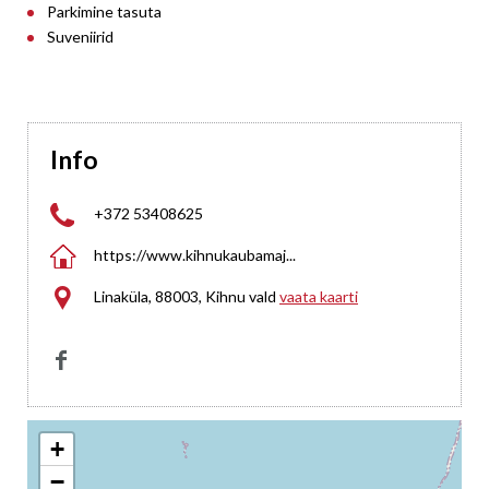
Parkimine tasuta
Suveniirid
Info

+372 53408625

https://www.kihnukaubamaj...

Linaküla, 88003, Kihnu vald
vaata kaarti

+
−