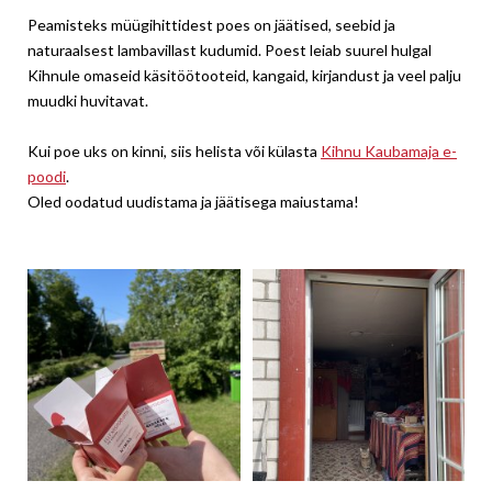
Peamisteks müügihittidest poes on jäätised, seebid ja
naturaalsest lambavillast kudumid. Poest leiab suurel hulgal
Kihnule omaseid käsitöötooteid, kangaid, kirjandust ja veel palju
muudki huvitavat.
Kui poe uks on kinni, siis helista või külasta
Kihnu Kaubamaja e-
poodi
.
Oled oodatud uudistama ja jäätisega maiustama!