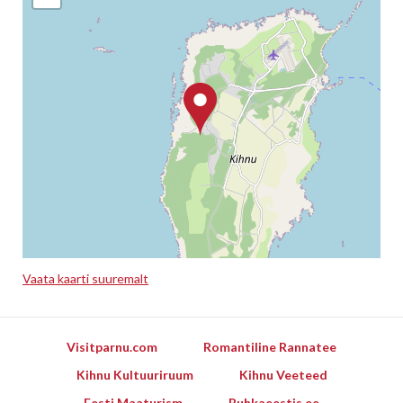
Vaata kaarti suuremalt
Leaflet
Visitparnu.com
Romantiline Rannatee
Kihnu Kultuuriruum
Kihnu Veeteed
Eesti Maaturism
Puhkaeestis.ee