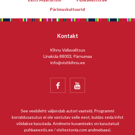
Pärimuskultuurid
Kontakt
Kihnu Vallavalitsus
Linaküla 88003, Pärnumaa
info@visitkihnu.ee


See veebileht väljendab autori vaateid. Programmi
korraldusasutus ei ole vastutav selle eest, kuidas seda infot
võidakse kasutada. Andmete kuvamiseks on kasutatud
puhkaeestis.ee / visitestonia.com andmebaasi.