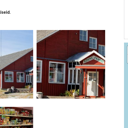
iseid
.