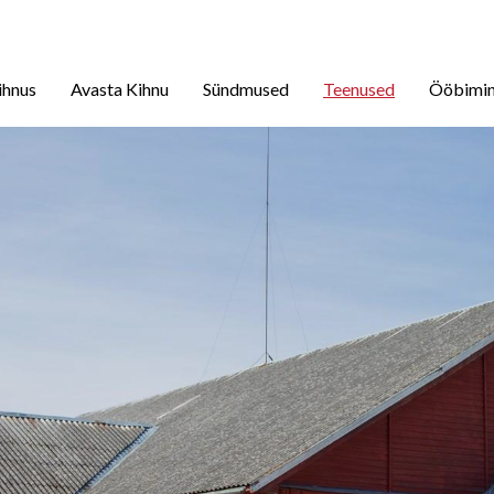
ihnus
Avasta Kihnu
Sündmused
Teenused
Ööbimi