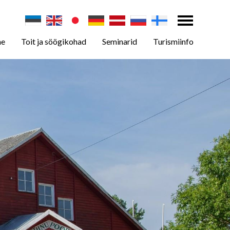
ne
Toit ja söögikohad
Seminarid
Turismiinfo