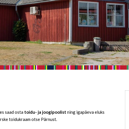
oes saad osta
toidu- ja joogipoolist
ning igapäeva eluks
ärske toidukraam otse Pärnust.