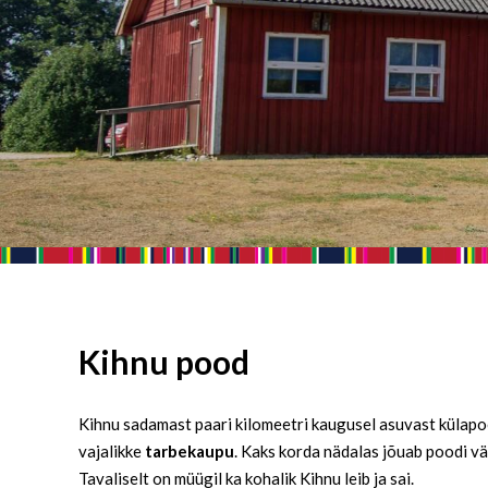
Kihnu pood
Kihnu sadamast paari kilomeetri kaugusel asuvast külap
vajalikke
tarbekaupu
. Kaks korda nädalas jõuab poodi v
Tavaliselt on müügil ka kohalik Kihnu leib ja sai.