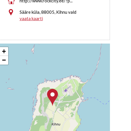

http://www.rockcity.ee/?p...

Sääre küla, 88005, Kihnu vald
vaata kaarti
+
−