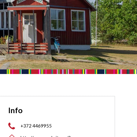
Info

+372 4469955