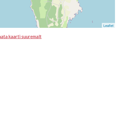
Leaflet
ata kaarti suuremalt