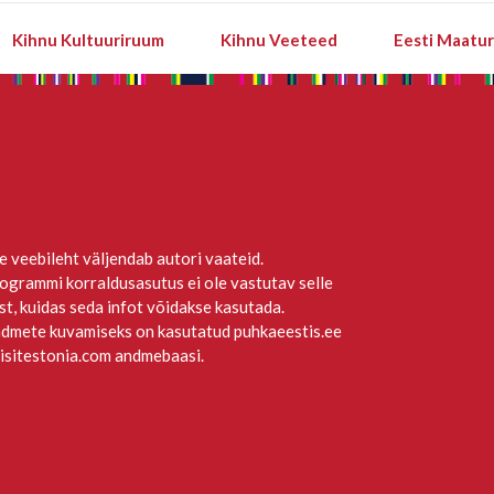
Kihnu Kultuuriruum
Kihnu Veeteed
Eesti Maatu
e veebileht väljendab autori vaateid.
ogrammi korraldusasutus ei ole vastutav selle
st, kuidas seda infot võidakse kasutada.
dmete kuvamiseks on kasutatud puhkaeestis.ee
visitestonia.com andmebaasi.