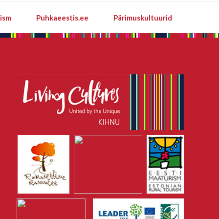
rism
Puhkaeestis.ee
Pärimuskultuurid