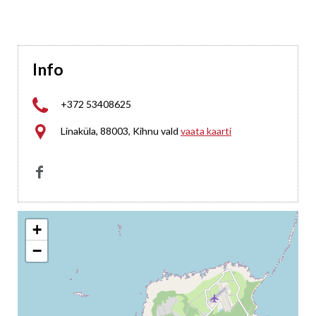
Info

+372 53408625

Linaküla, 88003, Kihnu vald
vaata kaarti

+
−