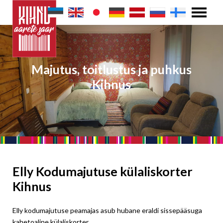
Majutus, toitlustus ja puhkus
Kihnus
Elly Kodumajutuse külaliskorter
Kihnus
Elly kodumajutuse peamajas asub hubane eraldi sissepääsuga
kahetoaline külaliskorter.