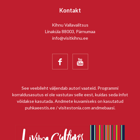
Kontakt
Kihnu Vallavalitsus
Linaküla 88003, Pärnumaa
info@visitkihnu.ee


See veebileht väljendab autori vaateid. Programmi
korraldusasutus ei ole vastutav selle eest, kuidas seda infot
võidakse kasutada. Andmete kuvamiseks on kasutatud
puhkaeestis.ee / visitestonia.com andmebaasi.