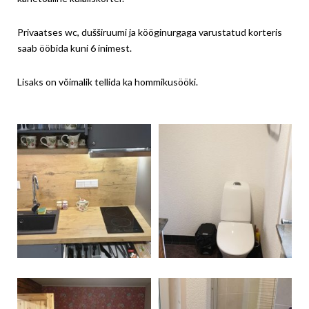
Privaatses wc, dušširuumi ja kööginurgaga varustatud korteris
saab ööbida kuni 6 inimest.
Lisaks on võimalik tellida ka hommikusööki.