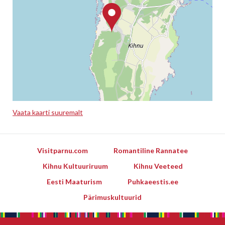
Vaata kaarti suuremalt
Leaflet
Visitparnu.com
Romantiline Rannatee
Kihnu Kultuuriruum
Kihnu Veeteed
Eesti Maaturism
Puhkaeestis.ee
Pärimuskultuurid