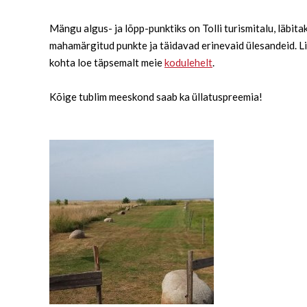
Mängu algus- ja lõpp-punktiks on Tolli turismitalu, läbi
mahamärgitud punkte ja täidavad erinevaid ülesandeid. Li
kohta loe täpsemalt meie
kodulehelt
.
Kõige tublim meeskond saab ka üllatuspreemia!