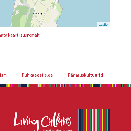
Leaflet
ata kaarti suuremalt
rism
Puhkaeestis.ee
Pärimuskultuurid