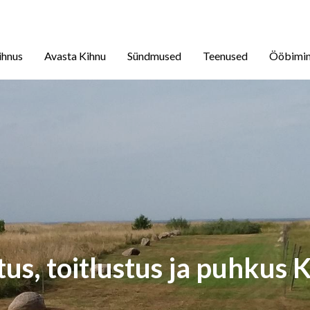
ihnus
Avasta Kihnu
Sündmused
Teenused
Ööbimi
us, toitlustus ja puhkus 