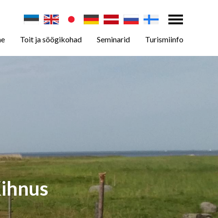
ne
Toit ja söögikohad
Seminarid
Turismiinfo
Kihnus