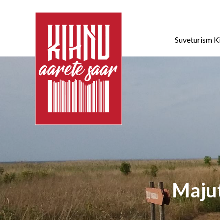
Suveturism K
Majut