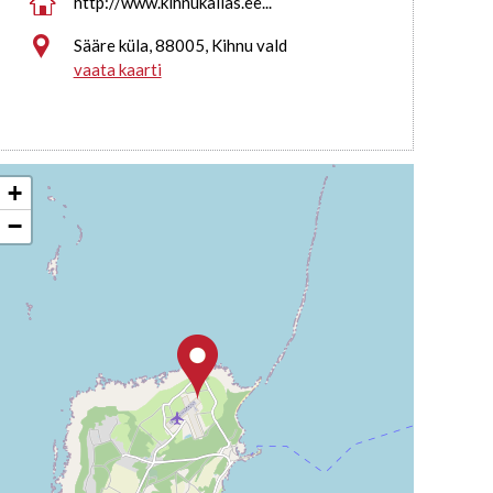

http://www.kihnukallas.ee...

Sääre küla, 88005, Kihnu vald
vaata kaarti
+
−