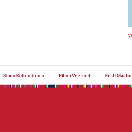
Va
Kihnu Kultuuriruum
Kihnu Veeteed
Eesti Maatu