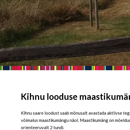
Kihnu looduse maastikumäng
Kihnu saare loodust saab mõnusalt avastada aktiivse tegev
võimalus maastikumängu näol. Maastikumäng on mõeldud 
orienteeruvalt 2 tundi.