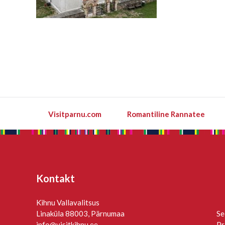
Visitparnu.com
Romantiline Rannatee
Kontakt
Kihnu Vallavalitsus
Linaküla 88003, Pärnumaa
Se
info@visitkihnu.ee
Pr