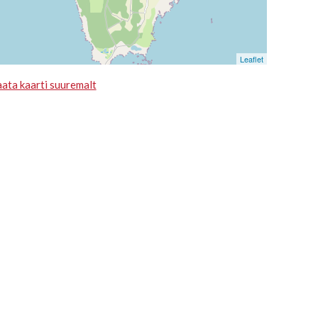
Leaflet
ata kaarti suuremalt