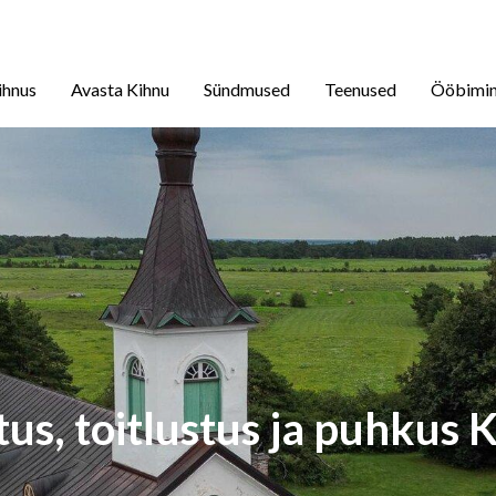
ihnus
Avasta Kihnu
Sündmused
Teenused
Ööbimi
us, toitlustus ja puhkus 