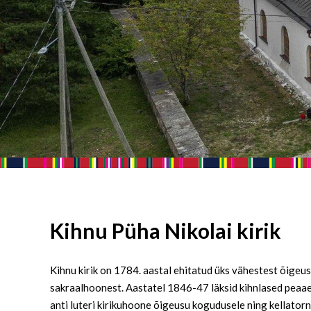
Kihnu Püha Nikolai kirik
Kihnu kirik on 1784. aastal ehitatud üks vähestest õigeusu
sakraalhoonest. Aastatel 1846-47 läksid kihnlased peaaeg
anti luteri kirikuhoone õigeusu kogudusele ning kellatorni