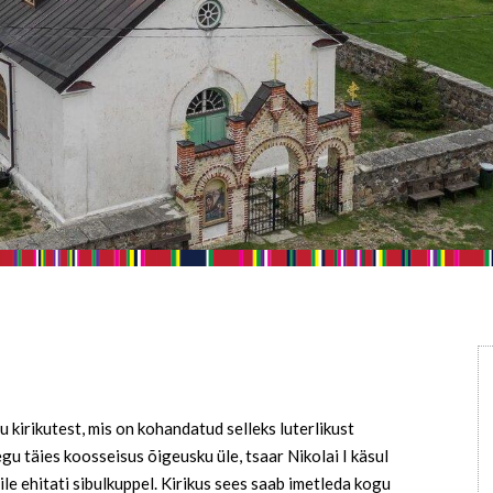
 kirikutest, mis on kohandatud selleks luterlikust
u täies koosseisus õigeusku üle, tsaar Nikolai I käsul
le ehitati sibulkuppel. Kirikus sees saab imetleda kogu