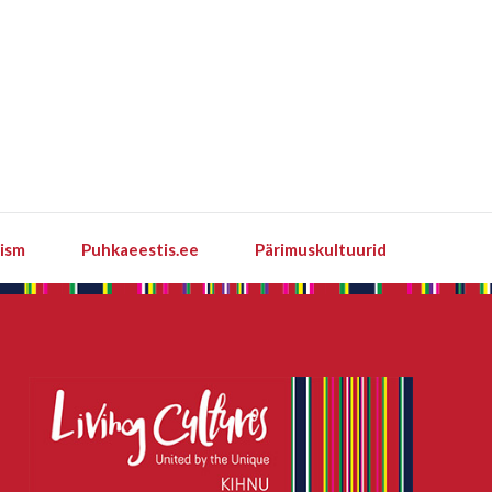
rism
Puhkaeestis.ee
Pärimuskultuurid