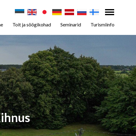
ne
Toit ja söögikohad
Seminarid
Turismiinfo
Kihnus