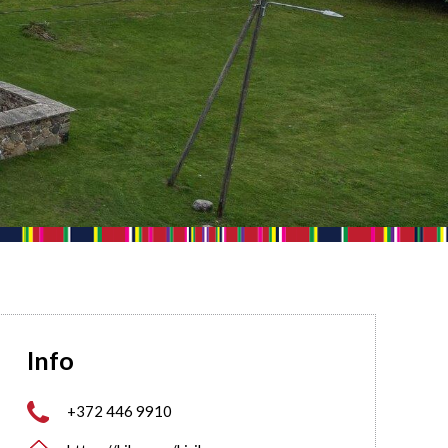
Info

+372 446 9910