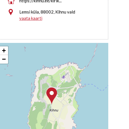

https://kihnu.ee/kirik...

Lemsi küla, 88002, Kihnu vald
vaata kaarti
+
−