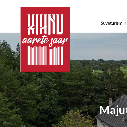
Suveturism K
Majut