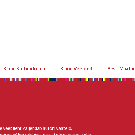
Kihnu Kultuuriruum
Kihnu Veeteed
Eesti Maatu
e veebileht väljendab autori vaateid.
ogrammi korraldusasutus ei ole vastutav selle