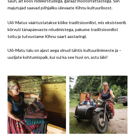
saun, ait koos riidekirstudega, garaaž mootorrattastega. Siin
majutujad saavad põhjaliku ülevaate Kihnu kultuuriloost.
Uiõ-Matus väärtustatakse kõike traditsioonilist, mis eksisteerib
kõrvuti tänapäevaste nõudmistega, pakume traditsioonilist
toitu ja tutvustame Kihnu saart aastaringi.
Uiõ-Matu talu on ajast aega olnud tähtis kultuuriinimeste ja –
uurijate kohtumispaik, kui sul ka see huvi on, astu läbi!