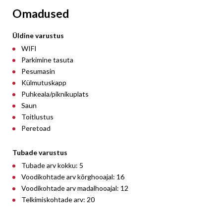
Omadused
Üldine varustus
WIFI
Parkimine tasuta
Pesumasin
Külmutuskapp
Puhkeala/piknikuplats
Saun
Toitlustus
Peretoad
Tubade varustus
Tubade arv kokku: 5
Voodikohtade arv kõrghooajal: 16
Voodikohtade arv madalhooajal: 12
Telkimiskohtade arv: 20