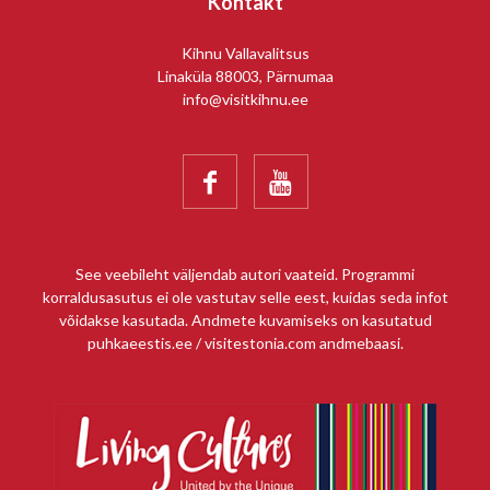
Kontakt
Kihnu Vallavalitsus
Linaküla 88003, Pärnumaa
info@visitkihnu.ee


See veebileht väljendab autori vaateid. Programmi
korraldusasutus ei ole vastutav selle eest, kuidas seda infot
võidakse kasutada. Andmete kuvamiseks on kasutatud
puhkaeestis.ee / visitestonia.com andmebaasi.