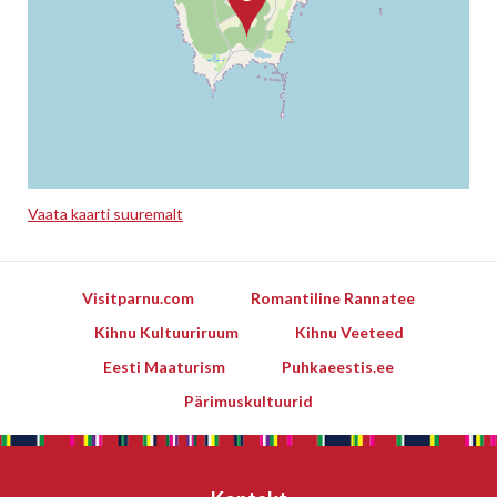
Vaata kaarti suuremalt
Leaflet
Visitparnu.com
Romantiline Rannatee
Kihnu Kultuuriruum
Kihnu Veeteed
Eesti Maaturism
Puhkaeestis.ee
Pärimuskultuurid