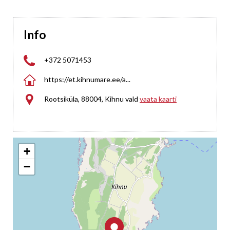
Info

+372 5071453

https://et.kihnumare.ee/a...

Rootsiküla, 88004, Kihnu vald
vaata kaarti
+
−