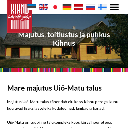
Majutus, toitlustus ja puhkus
Kihnus
Mare majutus Uiõ-Matu talus
Majutus Uiõ-Matu talus tähendab elu koos Kihnu perega, kuhu
kuuluvad lisaks lastele ka koduloomad: lambad ja kanad.
Uiõ-Matu on tüüpiline talukompleks koos kõrvalhoonetega: