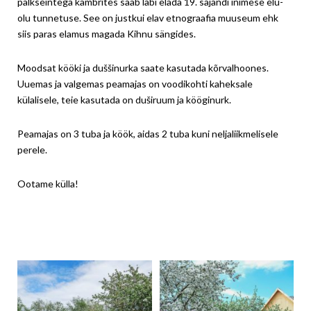
palkseintega kambrites saab läbi elada 19. sajandi inimese elu-
olu tunnetuse. See on justkui elav etnograafia muuseum ehk
siis paras elamus magada Kihnu sängides.
Moodsat kööki ja duššinurka saate kasutada kõrvalhoones.
Uuemas ja valgemas peamajas on voodikohti kaheksale
külalisele, teie kasutada on duširuum ja kööginurk.
Peamajas on 3 tuba ja köök, aidas 2 tuba kuni neljaliikmelisele
perele.
Ootame külla!