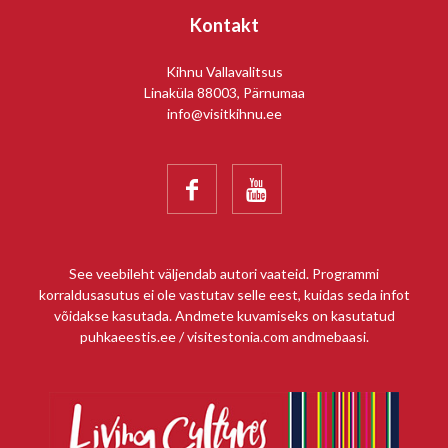
Kontakt
Kihnu Vallavalitsus
Linaküla 88003, Pärnumaa
info@visitkihnu.ee


See veebileht väljendab autori vaateid. Programmi
korraldusasutus ei ole vastutav selle eest, kuidas seda infot
võidakse kasutada. Andmete kuvamiseks on kasutatud
puhkaeestis.ee / visitestonia.com andmebaasi.