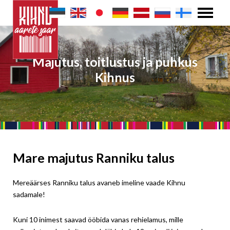
Majutus, toitlustus ja puhkus
Kihnus
Mare majutus Ranniku talus
Mereäärses Ranniku talus avaneb imeline vaade Kihnu
sadamale!
Kuni 10 inimest saavad ööbida vanas rehielamus, mille