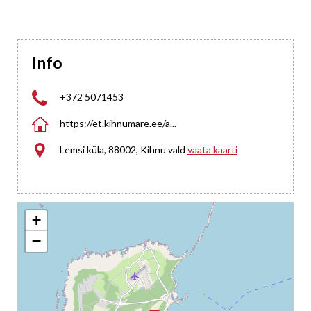
Info

+372 5071453

https://et.kihnumare.ee/a...

Lemsi küla, 88002, Kihnu vald
vaata kaarti
+
−