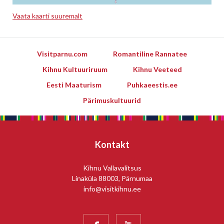
Vaata kaarti suuremalt
Leaflet
Visitparnu.com
Romantiline Rannatee
Kihnu Kultuuriruum
Kihnu Veeteed
Eesti Maaturism
Puhkaeestis.ee
Pärimuskultuurid
Kontakt
Kihnu Vallavalitsus
Linaküla 88003, Pärnumaa
info@visitkihnu.ee