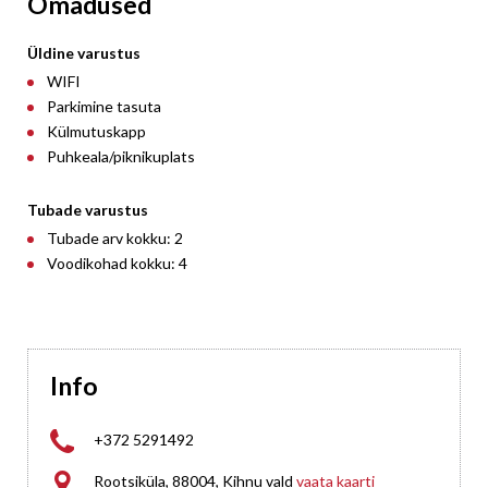
Omadused
Üldine varustus
WIFI
Parkimine tasuta
Külmutuskapp
Puhkeala/piknikuplats
Tubade varustus
Tubade arv kokku: 2
Voodikohad kokku: 4
Info

+372 5291492

Rootsiküla, 88004, Kihnu vald
vaata kaarti