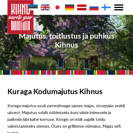
Majutus, toitlustus ja puhkus
Kihnus
Kuraga Kodumajutus Kihnus
Kuraga majutus asub pererahvaga samas majas, sissepääs eraldi
uksest. Majutus sobib ööbimiseks kuni viiele inimesele ja
paikneb läbi kahe korruse. Köögis on kõik vajalik toidu
valmistamiseks olemas. Õues on grillimise võimalus. Majas wifi
leviala.