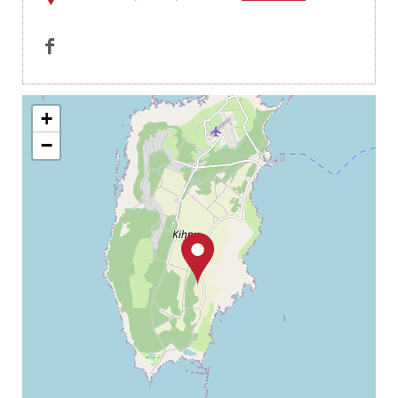

+
−