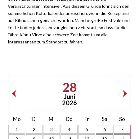
Veranstaltungen intensiver. Aus diesem Grunde lohnt sich den
sommerlichen Kulturkalender anzusehen, wenn die Reisepläne
auf Kihnu schon gemacht wurden. Manche große Festivale und
Feste finden jedes Jahr zur gleichen Zeit statt, so dass für die
Fähre Kihnu Virve eine schwere Zeit kommt, um alle
Interessenten zum Standort zu fahren.
28
Juni
2026
Mo
Di
Mi
Do
Fr
Sa
So
1
2
3
4
5
6
7
8
9
10
11
12
13
14