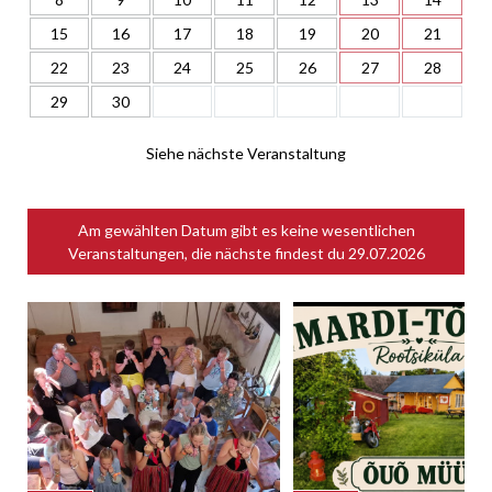
15
16
17
18
19
20
21
22
23
24
25
26
27
28
29
30
Siehe nächste Veranstaltung
Am gewählten Datum gibt es keine wesentlichen
Veranstaltungen, die nächste findest du
29.07.2026