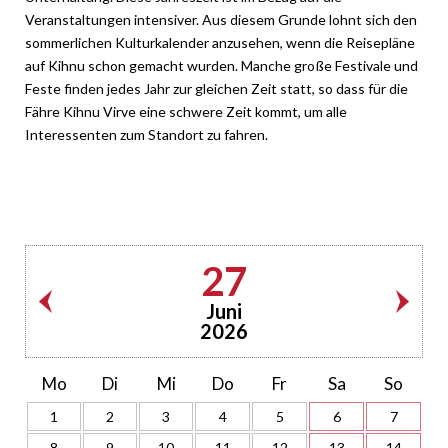
Veranstaltungen intensiver. Aus diesem Grunde lohnt sich den
sommerlichen Kulturkalender anzusehen, wenn die Reisepläne
auf Kihnu schon gemacht wurden. Manche große Festivale und
Feste finden jedes Jahr zur gleichen Zeit statt, so dass für die
Fähre Kihnu Virve eine schwere Zeit kommt, um alle
Interessenten zum Standort zu fahren.
27
Juni
2026
Mo
Di
Mi
Do
Fr
Sa
So
1
2
3
4
5
6
7
8
9
10
11
12
13
14