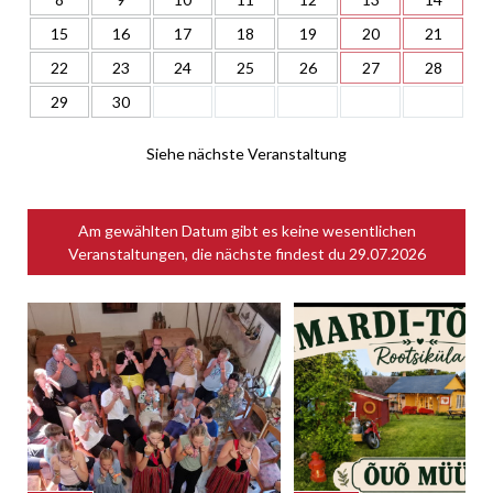
15
16
17
18
19
20
21
22
23
24
25
26
27
28
29
30
Siehe nächste Veranstaltung
Am gewählten Datum gibt es keine wesentlichen
Veranstaltungen, die nächste findest du
29.07.2026