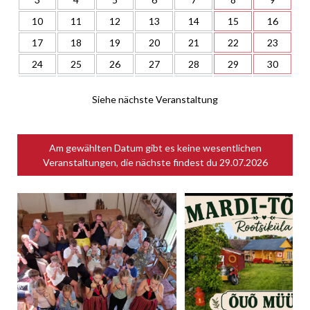
10
11
12
13
14
15
16
17
18
19
20
21
22
23
24
25
26
27
28
29
30
Siehe nächste Veranstaltung
Am gewählten Datum gibt es keine wesentlichen
Veranstaltungen, die nächste findest du
29.07.2026