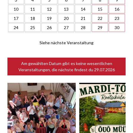
10
11
12
13
14
15
16
17
18
19
20
21
22
23
24
25
26
27
28
29
30
Siehe nächste Veranstaltung
Am gewählten Datum gibt es keine wesentlichen
Veranstaltungen, die nächste findest du
29.07.2026