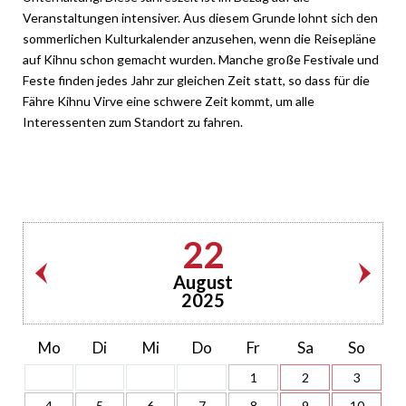
Veranstaltungen intensiver. Aus diesem Grunde lohnt sich den
sommerlichen Kulturkalender anzusehen, wenn die Reisepläne
auf Kihnu schon gemacht wurden. Manche große Festivale und
Feste finden jedes Jahr zur gleichen Zeit statt, so dass für die
Fähre Kihnu Virve eine schwere Zeit kommt, um alle
Interessenten zum Standort zu fahren.
22
August
2025
Mo
Di
Mi
Do
Fr
Sa
So
1
2
3
4
5
6
7
8
9
10