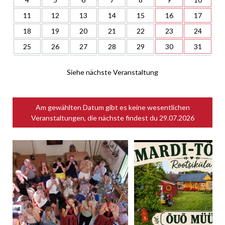
11
12
13
14
15
16
17
18
19
20
21
22
23
24
25
26
27
28
29
30
31
Siehe nächste Veranstaltung
Am gewählten Datum gibt es keine wesentlichen
Veranstaltungen, die nächste findest du
29.07.2026