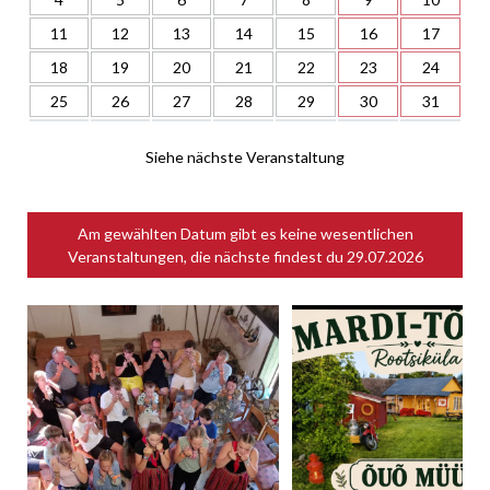
11
12
13
14
15
16
17
18
19
20
21
22
23
24
25
26
27
28
29
30
31
Siehe nächste Veranstaltung
Am gewählten Datum gibt es keine wesentlichen
Veranstaltungen, die nächste findest du
29.07.2026