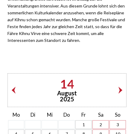
Veranstaltungen intensiver. Aus diesem Grunde lohnt sich den
sommerlichen Kulturkalender anzusehen, wenn die Reisepläne
auf Kihnu schon gemacht wurden. Manche große Festivale und
Feste finden jedes Jahr zur gleichen Zeit statt, so dass für die
Fähre Kihnu Virve eine schwere Zeit kommt, um alle
Interessenten zum Standort zu fahren.
14
August
2025
Mo
Di
Mi
Do
Fr
Sa
So
1
2
3
4
5
6
7
8
9
10