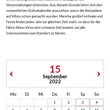
Veranstaltungen intensiver. Aus diesem Grunde lohnt sich den
sommerlichen Kulturkalender anzusehen, wenn die Reisepläne
auf Kihnu schon gemacht wurden. Manche große Festivale und
Feste finden jedes Jahr zur gleichen Zeit statt, so dass für die
Fähre Kihnu Virve eine schwere Zeit kommt, um alle
Interessenten zum Standort zu fahren.
15
September
2022
Mo
Di
Mi
Do
Fr
Sa
So
1
2
3
4
5
6
7
8
9
10
11