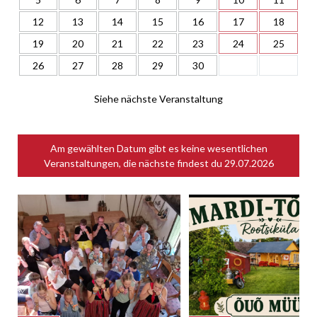
12
13
14
15
16
17
18
19
20
21
22
23
24
25
26
27
28
29
30
Siehe nächste Veranstaltung
Am gewählten Datum gibt es keine wesentlichen
Veranstaltungen, die nächste findest du
29.07.2026