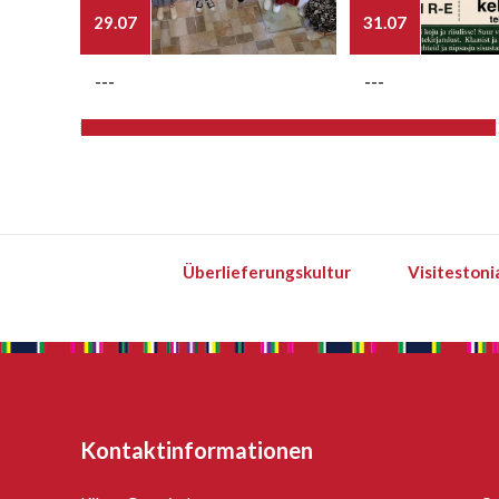
29.07
31.07
---
---
Überlieferungskultur
Visitestoni
Kontaktinformationen