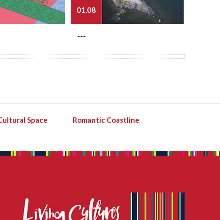
01.08
03.08
---
---
Cultural Space
Romantic Coastline