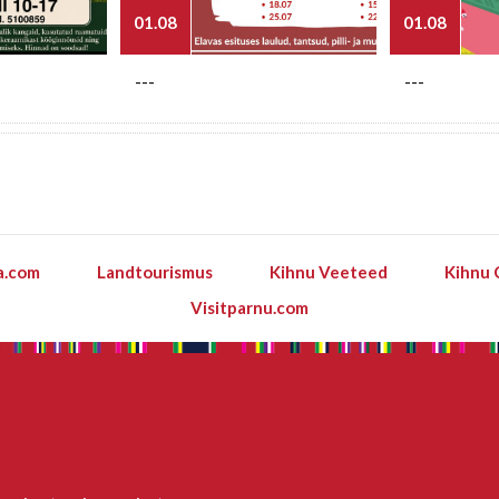
01.08
01.08
---
---
a.com
Landtourismus
Kihnu Veeteed
Kihnu 
Visitparnu.com