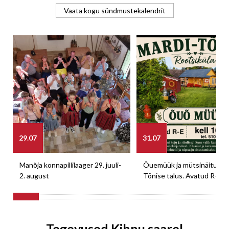
Vaata kogu sündmustekalendrit
29.07
31.07
Manõja konnapillilaager 29. juuli-
Õuemüük ja mütsinäitus M
2. august
Tõnise talus. Avatud R-E
Tegevused Kihnu saarel