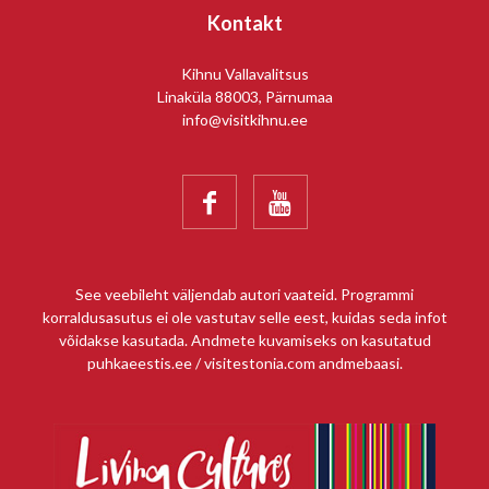
Kihnu vald SA Kihnu
Kontakt
Kultuuriruum
Kihnu Vallavalitsus
Linaküla 88003, Pärnumaa
info@visitkihnu.ee


See veebileht väljendab autori vaateid. Programmi
korraldusasutus ei ole vastutav selle eest, kuidas seda infot
võidakse kasutada. Andmete kuvamiseks on kasutatud
puhkaeestis.ee / visitestonia.com andmebaasi.