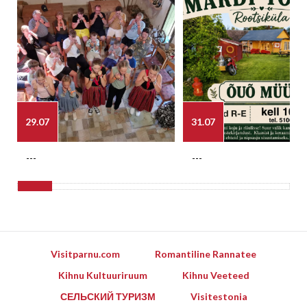
29.07
31.07
---
---
Visitparnu.com
Romantiline Rannatee
Kihnu Kultuuriruum
Kihnu Veeteed
СЕЛЬСКИЙ ТУРИЗМ
Visitestonia