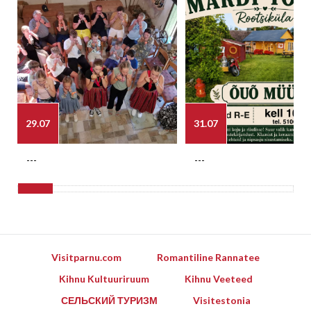
29.07
31.07
---
---
Visitparnu.com
Romantiline Rannatee
Kihnu Kultuuriruum
Kihnu Veeteed
СЕЛЬСКИЙ ТУРИЗМ
Visitestonia