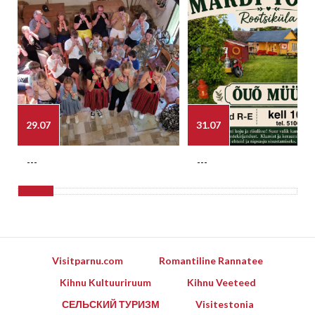
29.07
31.07
---
---
Visitparnu.com
Romantiline Rannatee
Kihnu Kultuuriruum
Kihnu Veeteed
СЕЛЬСКИЙ ТУРИЗМ
Visitestonia