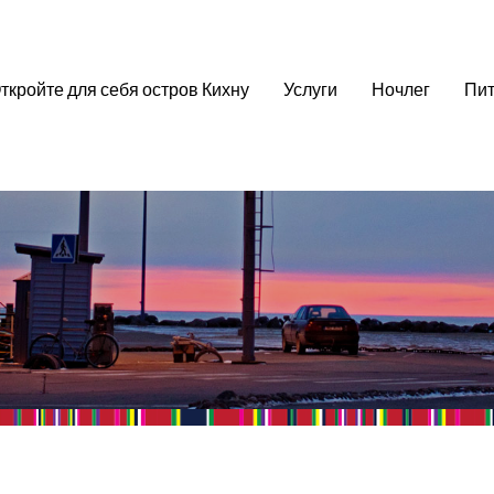
ткройте для себя остров Кихну
Услуги
Ночлег
Пит