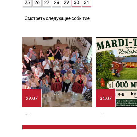
25
26
27
28
29
30
31
Смотреть следующее событие
29.07
31.07
---
---