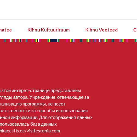
natee
Kihnu Kultuuriruum
Kihnu Veeteed
С
 зтой интерет-странице представлены
гляды автора. Учреждение, отвечающее за
ганизацию программы, не несет
ветственности за способы использования
нной информации. Для отображения данных
пользовалась база данных
hkaeestis.ee/visitestonia.com