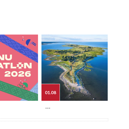
01.08
03.08
---
---