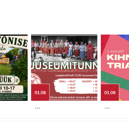
01.08
01.08
---
---