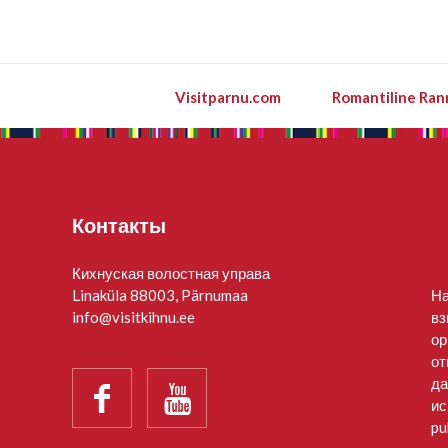
Visitparnu.com
Romantiline Ran
Контакты
Кихнуская волостная управа
Linaküla 88003, Pärnumaa
На
info@visitkihnu.ee
вз
ор
от
да


ис
pu