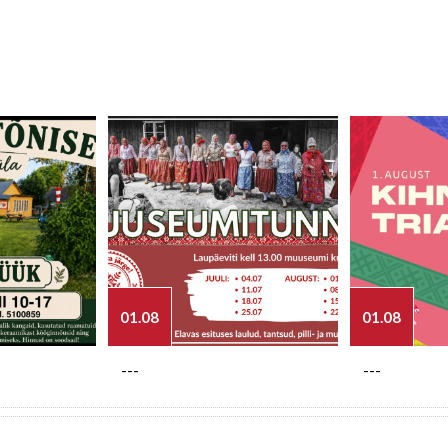
01.08
01.08
---
---