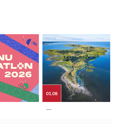
01.08
03.08
---
---