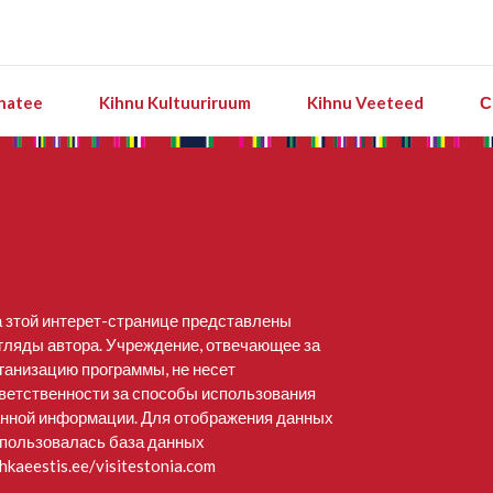
natee
Kihnu Kultuuriruum
Kihnu Veeteed
С
 зтой интерет-странице представлены
гляды автора. Учреждение, отвечающее за
ганизацию программы, не несет
ветственности за способы использования
нной информации. Для отображения данных
пользовалась база данных
hkaeestis.ee/visitestonia.com