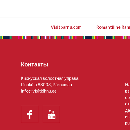
Visitparnu.com
Romantiline Ran
Контакты
Кихнуская волостная управа
Linaküla 88003, Pärnumaa
На
info@visitkihnu.ee
вз
ор
от
да


ис
pu