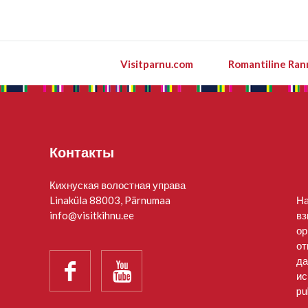
Visitparnu.com
Romantiline Ran
Контакты
Кихнуская волостная управа
Linaküla 88003, Pärnumaa
На
info@visitkihnu.ee
вз
ор
от
да


ис
pu