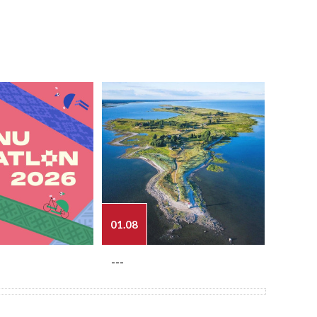
01.08
03.08
---
---