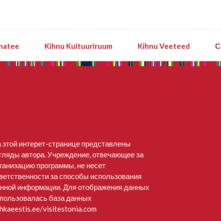
natee
Kihnu Kultuuriruum
Kihnu Veeteed
С
 зтой интерет-странице представлены
гляды автора. Учреждение, отвечающее за
ганизацию программы, не несет
ветственности за способы использования
нной информации. Для отображения данных
пользовалась база данных
hkaeestis.ee/visitestonia.com