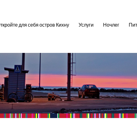
ткройте для себя остров Кихну
Услуги
Ночлег
Пит