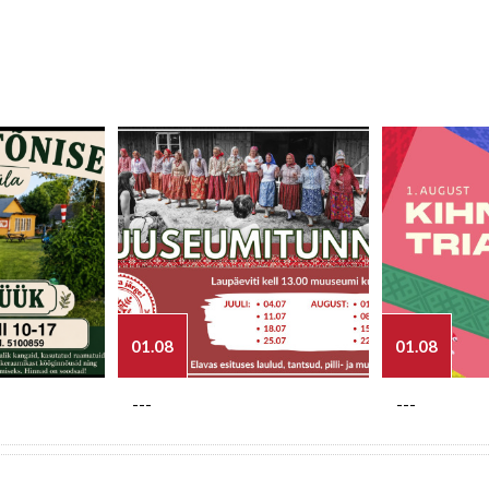
01.08
01.08
---
---