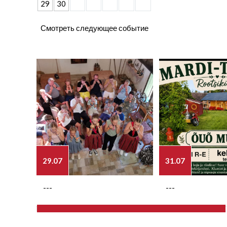
29
30
Смотреть следующее событие
29.07
31.07
---
---