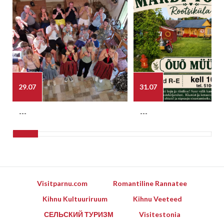
29.07
31.07
---
---
Visitparnu.com
Romantiline Rannatee
Kihnu Kultuuriruum
Kihnu Veeteed
СЕЛЬСКИЙ ТУРИЗМ
Visitestonia