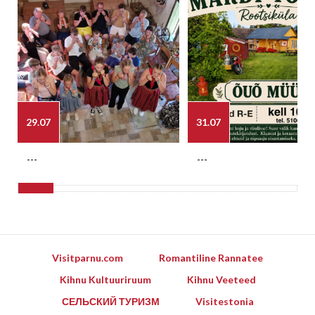
29.07
31.07
---
---
Visitparnu.com
Romantiline Rannatee
Kihnu Kultuuriruum
Kihnu Veeteed
СЕЛЬСКИЙ ТУРИЗМ
Visitestonia