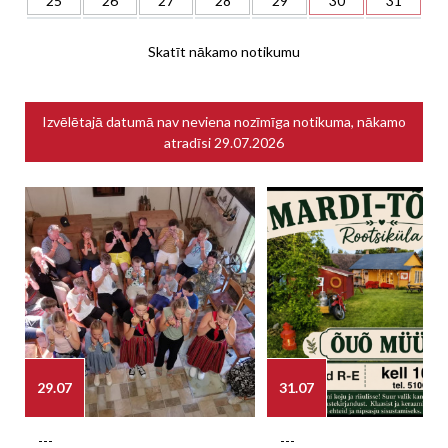
25
26
27
28
29
30
31
Skatīt nākamo notikumu
Izvēlētajā datumā nav neviena nozīmīga notikuma, nākamo
atradīsi
29.07.2026
29.07
31.07
---
---