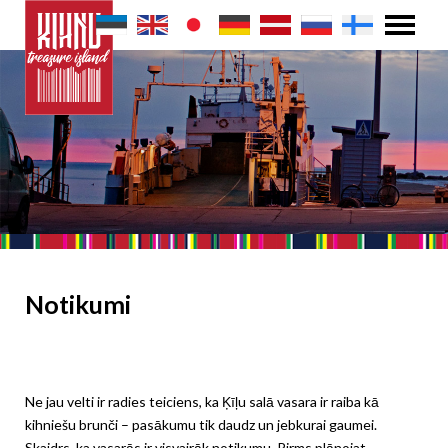
Notikumi
Ne jau velti ir radies teiciens, ka Ķīļu salā vasara ir raiba kā
kihniešu brunči – pasākumu tik daudz un jebkurai gaumei.
Skaidrs, ka vasarās ir visvairāk notikumu. Pirms plānojat