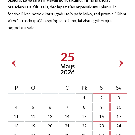
braucienu uz Ķīļu salu, der iepazīties ar pasākumu plānu. Ir
festivāli, kas notiek katru gadu tajā pašā laikā, tad prāmis “Kihnu
Virve” strādā īpaši saspringtā režīmā, lai visus gribētājus
nogādātu salā.
25
Maijs
2026
P
O
T
C
Pk
S
Sv
1
2
3
4
5
6
7
8
9
10
11
12
13
14
15
16
17
18
19
20
21
22
23
24