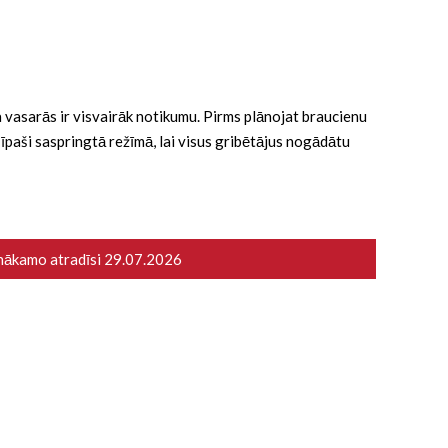
 ka vasarās ir visvairāk notikumu. Pirms plānojat braucienu
ā īpaši saspringtā režīmā, lai visus gribētājus nogādātu
 nākamo atradīsi
29.07.2026