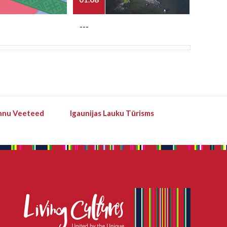
---
---
hnu Veeteed
Igaunijas Lauku Tūrisms