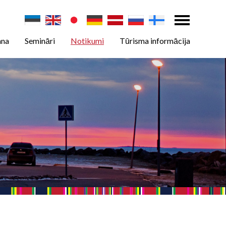
ana
Semināri
Notikumi
Tūrisma informācija